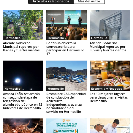
Artículos relacionados
Más del autor
Hermosillo
Hermosillo
Hermosillo
Atiende Gobierno
Continúa abierta la
Atiende Gobierno
Municipal reportes por
convocatoria para
Municipal reportes por
lluvias y fuertes vientos
participar en Hermosillo
lluvias y fuertes vientos
47
Hermosillo
Hermosillo
Economia y Negocios
Avanza Toño Astiazarán
Restablece CEA capacidad
Los 10 mejores lugares
con segunda etapa de
de conducción del
para desayunar si visitas
telegestión del
Acueducto
Hermosillo
alumbrado público en 12
Independencia; avanza
bulevares de Hermosillo
normalización del
servicio en Hermosillo