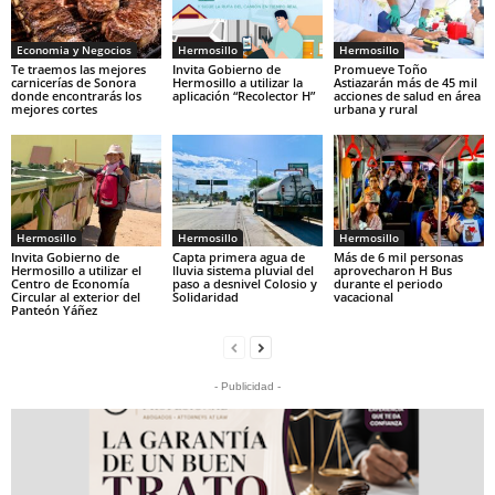
Economia y Negocios
Hermosillo
Hermosillo
Te traemos las mejores
Invita Gobierno de
Promueve Toño
carnicerías de Sonora
Hermosillo a utilizar la
Astiazarán más de 45 mil
donde encontrarás los
aplicación “Recolector H”
acciones de salud en área
mejores cortes
urbana y rural
Hermosillo
Hermosillo
Hermosillo
Invita Gobierno de
Capta primera agua de
Más de 6 mil personas
Hermosillo a utilizar el
lluvia sistema pluvial del
aprovecharon H Bus
Centro de Economía
paso a desnivel Colosio y
durante el periodo
Circular al exterior del
Solidaridad
vacacional
Panteón Yáñez
- Publicidad -