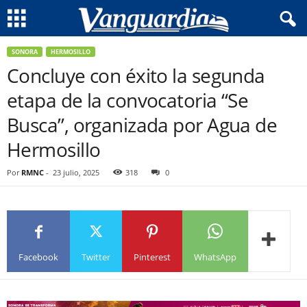
SONORA
HERMOSILLO
Concluye con éxito la segunda
etapa de la convocatoria “Se
Busca”, organizada por Agua de
Hermosillo
Por
RMNC
-
23 julio, 2025
318
0
Facebook
Twitter
Pinterest
WhatsApp