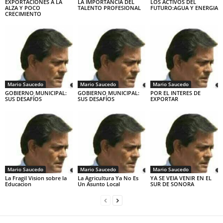
EXPORTACIONES A LA
LA IMPORTANCIA DEL
LOS ACTIVOS DEL
ALZA Y POCO
TALENTO PROFESIONAL
FUTURO:AGUA Y ENERGIA
CRECIMIENTO
Mario Saucedo
Mario Saucedo
Mario Saucedo
GOBIERNO MUNICIPAL:
GOBIERNO MUNICIPAL:
POR EL INTERES DE
SUS DESAFÍOS
SUS DESAFÍOS
EXPORTAR
Mario Saucedo
Mario Saucedo
Mario Saucedo
La Fragil Vision sobre la
La Agricultura Ya No Es
YA SE VEIA VENIR EN EL
Educacion
Un Asunto Local
SUR DE SONORA