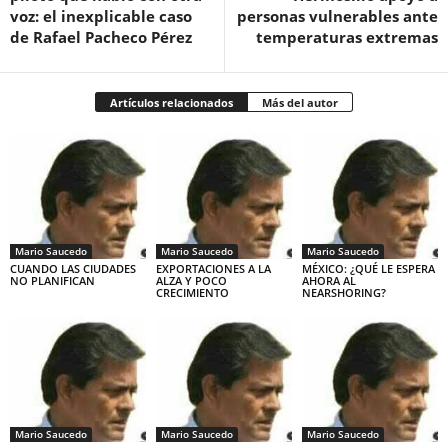
voz: el inexplicable caso
personas vulnerables ante
de Rafael Pacheco Pérez
temperaturas extremas
Artículos relacionados
Más del autor
Mario Saucedo
Mario Saucedo
Mario Saucedo
CUANDO LAS CIUDADES
EXPORTACIONES A LA
MÉXICO: ¿QUÉ LE ESPERA
NO PLANIFICAN
ALZA Y POCO
AHORA AL
CRECIMIENTO
NEARSHORING?
Mario Saucedo
Mario Saucedo
Mario Saucedo