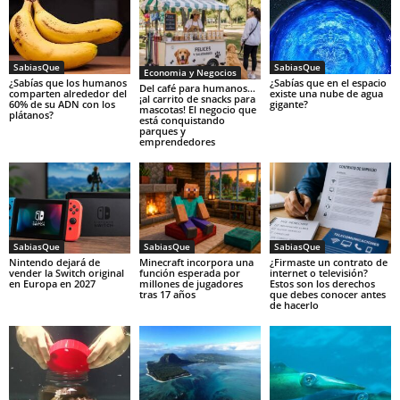
SabiasQue
SabiasQue
Economia y Negocios
¿Sabías que los humanos
¿Sabías que en el espacio
Del café para humanos…
comparten alrededor del
existe una nube de agua
¡al carrito de snacks para
60% de su ADN con los
gigante?
mascotas! El negocio que
plátanos?
está conquistando
parques y
emprendedores
SabiasQue
SabiasQue
SabiasQue
Nintendo dejará de
Minecraft incorpora una
¿Firmaste un contrato de
vender la Switch original
función esperada por
internet o televisión?
en Europa en 2027
millones de jugadores
Estos son los derechos
tras 17 años
que debes conocer antes
de hacerlo