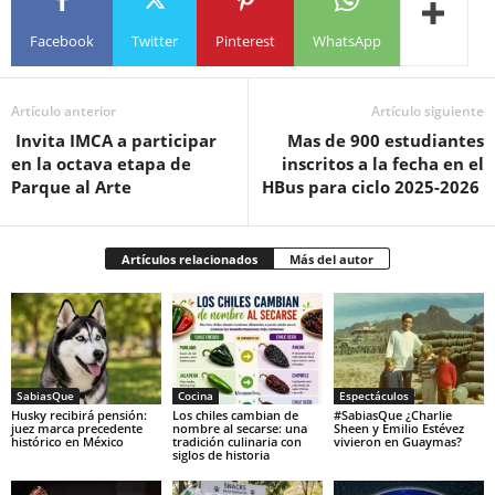
Facebook
Twitter
Pinterest
WhatsApp
Artículo anterior
Artículo siguiente
Invita IMCA a participar
Mas de 900 estudiantes
en la octava etapa de
inscritos a la fecha en el
Parque al Arte
HBus para ciclo 2025-2026
Artículos relacionados
Más del autor
SabiasQue
Cocina
Espectáculos
Husky recibirá pensión:
Los chiles cambian de
#SabiasQue ¿Charlie
juez marca precedente
nombre al secarse: una
Sheen y Emilio Estévez
histórico en México
tradición culinaria con
vivieron en Guaymas?
siglos de historia