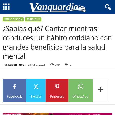
ESTILO DE VIDA
SABIASQUE
¿Sabías qué? Cantar mientras
conduces: un hábito cotidiano con
grandes beneficios para la salud
mental
Por
Ruben Iribe
-
25 julio, 2025
799
0
Facebook
Twitter
Pinterest
WhatsApp