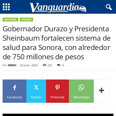
NACIONAL
SONORA
Gobernador Durazo y Presidenta
Sheinbaum fortalecen sistema de
salud para Sonora, con alrededor
de 750 millones de pesos
Por
RMNC
-
26 julio, 2025
225
0
Facebook
Twitter
Pinterest
WhatsApp