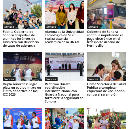
Sonora
Sonora
Sonora
Facilita Gobierno de
Alumna de la Universidad
Gobierno de Sonora
Sonora hospedaje de
Tecnológica de SLRC
continúa impulsando el
alumnos foráneos de
realiza estancia
pago electrónico en el
Unisierra con directorio
académica en la UNAM
transporte urbano de
de casas de asistencia
Hermosillo
Sonora
Sonora
Sonora
Dupla sonorense logró
Reafirma Durazo
Llama Secretaría de Salud
plata en equipo mixto en
coordinación
Pública a completar
el tiro deportivo de los
interinstitucional con
esquemas de vacunación
JCC 2026
Guardia Nacional para
contra el sarampión
fortalecer la seguridad en
Sonora