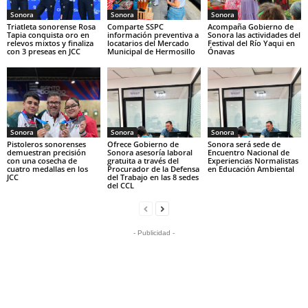
Sonora
Sonora
Sonora
Triatleta sonorense Rosa
Comparte SSPC
Acompaña Gobierno de
Tapia conquista oro en
información preventiva a
Sonora las actividades del
relevos mixtos y finaliza
locatarios del Mercado
Festival del Río Yaqui en
con 3 preseas en JCC
Municipal de Hermosillo
Ónavas
Sonora
Sonora
Sonora
Pistoleros sonorenses
Ofrece Gobierno de
Sonora será sede de
demuestran precisión
Sonora asesoría laboral
Encuentro Nacional de
con una cosecha de
gratuita a través del
Experiencias Normalistas
cuatro medallas en los
Procurador de la Defensa
en Educación Ambiental
JCC
del Trabajo en las 8 sedes
del CCL
- Publicidad -