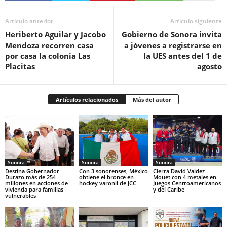
Artículo anterior
Artículo siguiente
Heriberto Aguilar y Jacobo
Gobierno de Sonora invita
Mendoza recorren casa
a jóvenes a registrarse en
por casa la colonia Las
la UES antes del 1 de
Placitas
agosto
Artículos relacionados
Más del autor
Sonora
Sonora
Sonora
Destina Gobernador
Con 3 sonorenses, México
Cierra David Valdez
Durazo más de 254
obtiene el bronce en
Mouet con 4 metales en
millones en acciones de
hockey varonil de JCC
Juegos Centroamericanos
vivienda para familias
y del Caribe
vulnerables