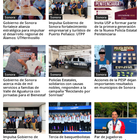
Sonora
Sonora
Sonora
Gobierno de Sonora
Impulsa Gobierno de
Invita USP a formar parte
fortalece alianza
Sonora fortalecimiento
de la primera generación
estratégica para impulsar
empresarial y turístico de
de la Nueva Policía Estatal
el desarrollo regional de
Puerto Peñasco: UTPP
Penitenciaria
Álamos: UTHermosillo
Sonora
Sonora
Sonora
Gobierno de Sonora
Policías Estatales,
Acciones de la PESP dejan
acerca más de mil
solidarios con causas
importantes resultados
servicios a familias de
nobles, responden a la
en municipios de Sonora
Valle de Agualurca con
campaña “Reciclando por
jornadas para el Bienestaf
Sonrisas”
Sonora
Sonora
Sonora
Impulsa Gobierno de
Tercia de basquetbolistas
Par de jugadoras