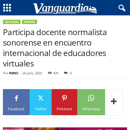
NACIONAL
SONORA
Participa docente normalista
sonorense en encuentro
internacional de educadores
virtuales
Por
RMNC
-
26 julio, 2025
476
0
Facebook
Twitter
Pinterest
WhatsApp