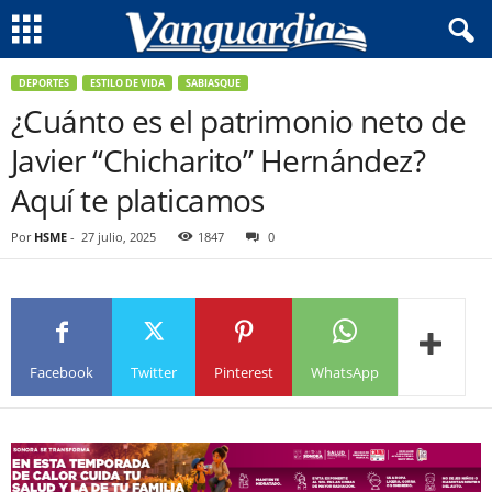
DEPORTES
ESTILO DE VIDA
SABIASQUE
¿Cuánto es el patrimonio neto de
Javier “Chicharito” Hernández?
Aquí te platicamos
Por
HSME
-
27 julio, 2025
1847
0
Facebook
Twitter
Pinterest
WhatsApp