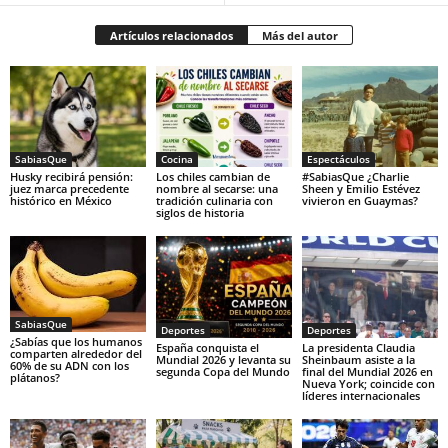
Artículos relacionados
Más del autor
SabiasQue
Cocina
Espectáculos
Husky recibirá pensión:
Los chiles cambian de
#SabiasQue ¿Charlie
juez marca precedente
nombre al secarse: una
Sheen y Emilio Estévez
histórico en México
tradición culinaria con
vivieron en Guaymas?
siglos de historia
SabiasQue
Deportes
Deportes
¿Sabías que los humanos
España conquista el
La presidenta Claudia
comparten alrededor del
Mundial 2026 y levanta su
Sheinbaum asiste a la
60% de su ADN con los
segunda Copa del Mundo
final del Mundial 2026 en
plátanos?
Nueva York; coincide con
líderes internacionales