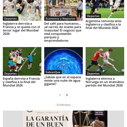
Deportes
Deportes
Economia y Negocios
Argentina remonta ante
Inglaterra derrota a
Del café para humanos…
Inglaterra y clasifica a la
Francia y se queda con el
¡al carrito de snacks para
final del Mundial 2026
tercer lugar del Mundial
mascotas! El negocio que
2026
está conquistando
parques y
emprendedores
SabiasQue
Deportes
Deportes
¿Sabías que en el espacio
España derrota a Francia
Inglaterra elimina a
existe una nube de agua
y clasifica a la final del
Noruega en un dramático
gigante?
Mundial 2026
partido del Mundial 2026
- Publicidad -