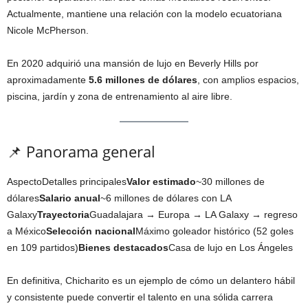
Actualmente, mantiene una relación con la modelo ecuatoriana
Nicole McPherson.
En 2020 adquirió una mansión de lujo en Beverly Hills por
aproximadamente
5.6 millones de dólares
, con amplios espacios,
piscina, jardín y zona de entrenamiento al aire libre.
📌 Panorama general
AspectoDetalles principales
Valor estimado
~30 millones de
dólares
Salario anual
~6 millones de dólares con LA
Galaxy
Trayectoria
Guadalajara → Europa → LA Galaxy → regreso
a México
Selección nacional
Máximo goleador histórico (52 goles
en 109 partidos)
Bienes destacados
Casa de lujo en Los Ángeles
En definitiva, Chicharito es un ejemplo de cómo un delantero hábil
y consistente puede convertir el talento en una sólida carrera