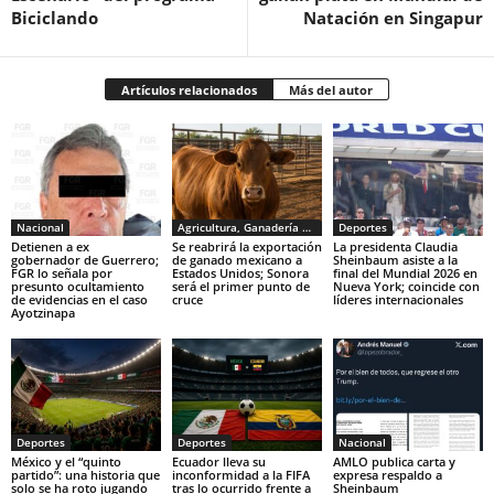
Biciclando
Natación en Singapur
Artículos relacionados
Más del autor
Nacional
Agricultura, Ganadería y Pesca
Deportes
Detienen a ex
Se reabrirá la exportación
La presidenta Claudia
gobernador de Guerrero;
de ganado mexicano a
Sheinbaum asiste a la
FGR lo señala por
Estados Unidos; Sonora
final del Mundial 2026 en
presunto ocultamiento
será el primer punto de
Nueva York; coincide con
de evidencias en el caso
cruce
líderes internacionales
Ayotzinapa
Deportes
Deportes
Nacional
México y el “quinto
Ecuador lleva su
AMLO publica carta y
partido”: una historia que
inconformidad a la FIFA
expresa respaldo a
solo se ha roto jugando
tras lo ocurrido frente a
Sheinbaum