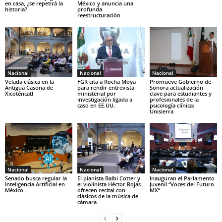
en casa, ¿se repetirá la
México y anuncia una
historia?
profunda
reestructuración
Nacional
Nacional
Nacional
Velada clásica en la
FGR cita a Rocha Moya
Promueve Gobierno de
Antigua Casona de
para rendir entrevista
Sonora actualización
Xicoténcatl
ministerial por
clave para estudiantes y
investigación ligada a
profesionales de la
caso en EE.UU.
psicología clínica:
Unisierra
Nacional
Nacional
Nacional
Senado busca regular la
El pianista Balbi Cotter y
Inauguran el Parlamento
Inteligencia Artificial en
el violinista Héctor Rojas
Juvenil “Voces del Futuro
México
ofrecen recital con
MX”
clásicos de la música de
cámara