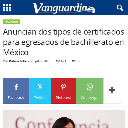
NACIONAL
Anuncian dos tipos de certificados
para egresados de bachillerato en
México
Por
Ruben Iribe
-
28 julio, 2025
621
0
Facebook
Twitter
Pinterest
WhatsApp