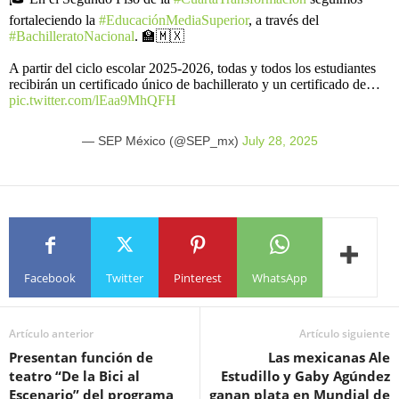
fortaleciendo la
#EducaciónMediaSuperior
, a través del
#BachilleratoNacional
. 🏫🇲🇽
A partir del ciclo escolar 2025-2026, todas y todos los estudiantes
recibirán un certificado único de bachillerato y un certificado de…
pic.twitter.com/lEaa9MhQFH
— SEP México (@SEP_mx)
July 28, 2025
Facebook
Twitter
Pinterest
WhatsApp
Artículo anterior
Artículo siguiente
Presentan función de
Las mexicanas Ale
teatro “De la Bici al
Estudillo y Gaby Agúndez
Escenario” del programa
ganan plata en Mundial de