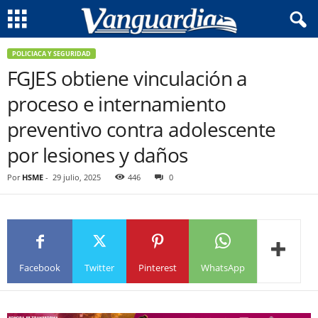
POLICIACA Y SEGURIDAD
FGJES obtiene vinculación a
proceso e internamiento
preventivo contra adolescente
por lesiones y daños
Por
HSME
-
29 julio, 2025
446
0
Facebook
Twitter
Pinterest
WhatsApp