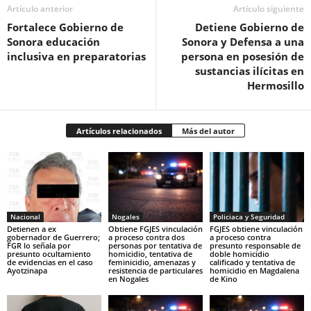
Artículo anterior
Artículo siguiente
Fortalece Gobierno de
Detiene Gobierno de
Sonora educación
Sonora y Defensa a una
inclusiva en preparatorias
persona en posesión de
sustancias ilícitas en
Hermosillo
Artículos relacionados
Más del autor
Nacional
Nogales
Policiaca y Seguridad
Detienen a ex
Obtiene FGJES vinculación
FGJES obtiene vinculación
gobernador de Guerrero;
a proceso contra dos
a proceso contra
FGR lo señala por
personas por tentativa de
presunto responsable de
presunto ocultamiento
homicidio, tentativa de
doble homicidio
de evidencias en el caso
feminicidio, amenazas y
calificado y tentativa de
Ayotzinapa
resistencia de particulares
homicidio en Magdalena
en Nogales
de Kino