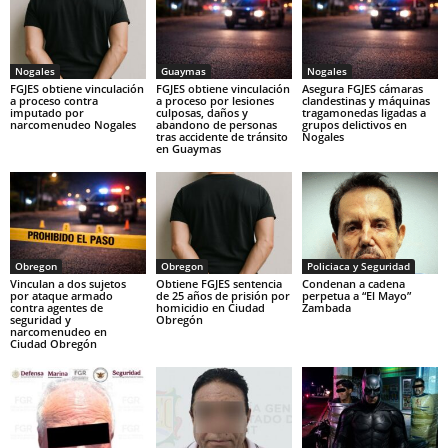
Nogales
Guaymas
Nogales
FGJES obtiene vinculación
FGJES obtiene vinculación
Asegura FGJES cámaras
a proceso contra
a proceso por lesiones
clandestinas y máquinas
imputado por
culposas, daños y
tragamonedas ligadas a
narcomenudeo Nogales
abandono de personas
grupos delictivos en
tras accidente de tránsito
Nogales
en Guaymas
Obregon
Obregon
Policiaca y Seguridad
Vinculan a dos sujetos
Obtiene FGJES sentencia
Condenan a cadena
por ataque armado
de 25 años de prisión por
perpetua a “El Mayo”
contra agentes de
homicidio en Ciudad
Zambada
seguridad y
Obregón
narcomenudeo en
Ciudad Obregón