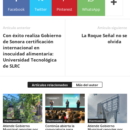
Facebook
Twitter
Pinterest
WhatsApp
Artículo anterior
Artículo siguiente
Con éxito realiza Gobierno
La Roque Señal no se
de Sonora certificación
olvida
internacional en
inocuidad alimentaria:
Universidad Tecnológica
de SLRC
Artículos relacionados
Más del autor
Hermosillo
Hermosillo
Hermosillo
Atiende Gobierno
Continúa abierta la
Atiende Gobierno
Municipal reportes por
convocatoria para
Municipal reportes por