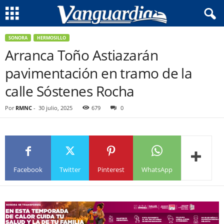
SONORA
HERMOSILLO
Arranca Toño Astiazarán
pavimentación en tramo de la
calle Sóstenes Rocha
Por
RMNC
-
30 julio, 2025
679
0
Facebook
Twitter
Pinterest
WhatsApp