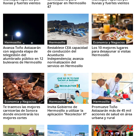
lluvias y fuertes vientos
participar en Hermosillo
lluvias y fuertes vientos
47
Hermosillo
Hermosillo
Economia y Negocios
Avanza Toño Astiazarán
Restablece CEA capacidad
Los 10 mejores lugares
con segunda etapa de
de conducción del
para desayunar si visitas
telegestión del
Acueducto
Hermosillo
alumbrado público en 12
Independencia; avanza
bulevares de Hermosillo
normalización del
servicio en Hermosillo
Economia y Negocios
Hermosillo
Hermosillo
Te traemos las mejores
Invita Gobierno de
Promueve Toño
carnicerías de Sonora
Hermosillo a utilizar la
Astiazarán más de 45 mil
donde encontrarás los
aplicación “Recolector H”
acciones de salud en área
mejores cortes
urbana y rural