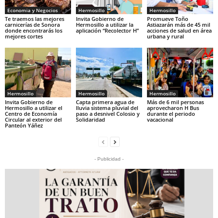
Economia y Negocios
Hermosillo
Hermosillo
Te traemos las mejores
Invita Gobierno de
Promueve Toño
carnicerías de Sonora
Hermosillo a utilizar la
Astiazarán más de 45 mil
donde encontrarás los
aplicación “Recolector H”
acciones de salud en área
mejores cortes
urbana y rural
Hermosillo
Hermosillo
Hermosillo
Invita Gobierno de
Capta primera agua de
Más de 6 mil personas
Hermosillo a utilizar el
lluvia sistema pluvial del
aprovecharon H Bus
Centro de Economía
paso a desnivel Colosio y
durante el periodo
Circular al exterior del
Solidaridad
vacacional
Panteón Yáñez
- Publicidad -