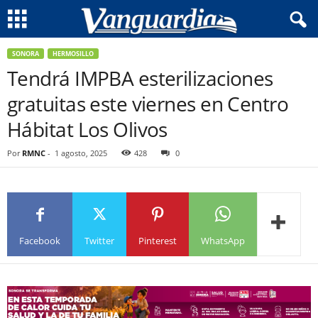
SONORA
HERMOSILLO
Tendrá IMPBA esterilizaciones
gratuitas este viernes en Centro
Hábitat Los Olivos
Por
RMNC
-
1 agosto, 2025
428
0
Facebook
Twitter
Pinterest
WhatsApp