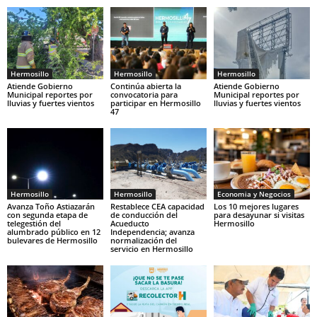
Hermosillo
Hermosillo
Hermosillo
Atiende Gobierno
Continúa abierta la
Atiende Gobierno
Municipal reportes por
convocatoria para
Municipal reportes por
lluvias y fuertes vientos
participar en Hermosillo
lluvias y fuertes vientos
47
Hermosillo
Hermosillo
Economia y Negocios
Avanza Toño Astiazarán
Restablece CEA capacidad
Los 10 mejores lugares
con segunda etapa de
de conducción del
para desayunar si visitas
telegestión del
Acueducto
Hermosillo
alumbrado público en 12
Independencia; avanza
bulevares de Hermosillo
normalización del
servicio en Hermosillo