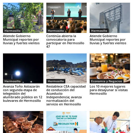
Hermosillo
Hermosillo
Hermosillo
Atiende Gobierno
Continúa abierta la
Atiende Gobierno
Municipal reportes por
convocatoria para
Municipal reportes por
lluvias y fuertes vientos
participar en Hermosillo
lluvias y fuertes vientos
47
Hermosillo
Hermosillo
Economia y Negocios
Avanza Toño Astiazarán
Restablece CEA capacidad
Los 10 mejores lugares
con segunda etapa de
de conducción del
para desayunar si visitas
telegestión del
Acueducto
Hermosillo
alumbrado público en 12
Independencia; avanza
bulevares de Hermosillo
normalización del
servicio en Hermosillo