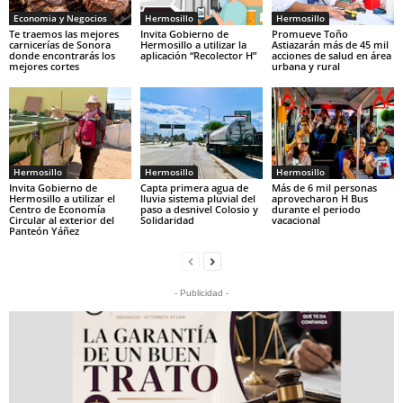
Economia y Negocios
Hermosillo
Hermosillo
Te traemos las mejores
Invita Gobierno de
Promueve Toño
carnicerías de Sonora
Hermosillo a utilizar la
Astiazarán más de 45 mil
donde encontrarás los
aplicación “Recolector H”
acciones de salud en área
mejores cortes
urbana y rural
Hermosillo
Hermosillo
Hermosillo
Invita Gobierno de
Capta primera agua de
Más de 6 mil personas
Hermosillo a utilizar el
lluvia sistema pluvial del
aprovecharon H Bus
Centro de Economía
paso a desnivel Colosio y
durante el periodo
Circular al exterior del
Solidaridad
vacacional
Panteón Yáñez
- Publicidad -