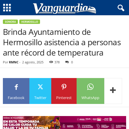
SONORA
HERMOSILLO
Brinda Ayuntamiento de
Hermosillo asistencia a personas
ante récord de temperatura
Por
RMNC
-
2 agosto, 2025
378
0
Facebook
Twitter
Pinterest
WhatsApp