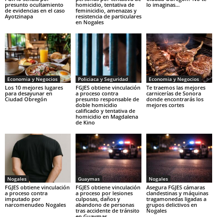
presunto ocultamiento
homicidio, tentativa de
lo imaginas…
de evidencias en el caso
feminicidio, amenazas y
Ayotzinapa
resistencia de particulares
en Nogales
Economia y Negocios
Policiaca y Seguridad
Economia y Negocios
Los 10 mejores lugares
FGJES obtiene vinculación
Te traemos las mejores
para desayunar en
a proceso contra
carnicerías de Sonora
Ciudad Obregón
presunto responsable de
donde encontrarás los
doble homicidio
mejores cortes
calificado y tentativa de
homicidio en Magdalena
de Kino
Nogales
Guaymas
Nogales
FGJES obtiene vinculación
FGJES obtiene vinculación
Asegura FGJES cámaras
a proceso contra
a proceso por lesiones
clandestinas y máquinas
imputado por
culposas, daños y
tragamonedas ligadas a
narcomenudeo Nogales
abandono de personas
grupos delictivos en
tras accidente de tránsito
Nogales
en Guaymas