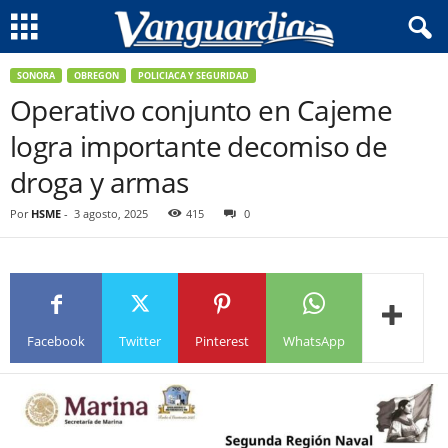
SONORA
OBREGON
POLICIACA Y SEGURIDAD
Operativo conjunto en Cajeme
logra importante decomiso de
droga y armas
Por
HSME
-
3 agosto, 2025
415
0
Facebook
Twitter
Pinterest
WhatsApp