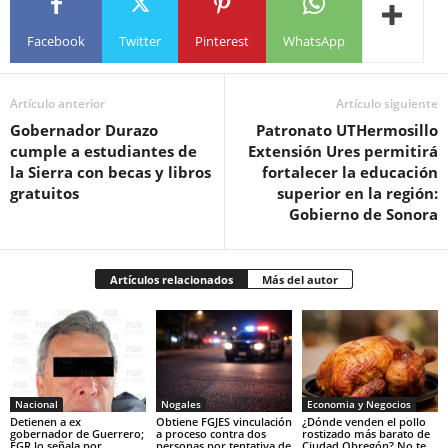
Facebook
Twitter
Pinterest
WhatsApp
Artículo anterior
Artículo siguiente
Gobernador Durazo
Patronato UTHermosillo
cumple a estudiantes de
Extensión Ures permitirá
la Sierra con becas y libros
fortalecer la educación
gratuitos
superior en la región:
Gobierno de Sonora
Artículos relacionados
Más del autor
Nacional
Nogales
Economia y Negocios
Detienen a ex
Obtiene FGJES vinculación
¿Dónde venden el pollo
gobernador de Guerrero;
a proceso contra dos
rostizado más barato de
FGR lo señala por
personas por tentativa de
Ciudad Obregón? No te