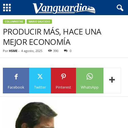
COLUMNISTAS
MARIO SAUCEDO
PRODUCIR MÁS, HACE UNA
MEJOR ECONOMÍA
Por
HSME
-
4 agosto, 2025
390
0
Facebook
Twitter
Pinterest
WhatsApp