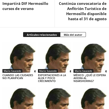
Impartirá DIF Hermosillo
Continúa convocatoria de
cursos de verano
Anfitrión Turístico de
Hermosillo disponible
hasta el 31 de agosto
Artículos relacionados
Más del autor
Mario Saucedo
Mario Saucedo
Mario Saucedo
CUANDO LAS CIUDADES
EXPORTACIONES A LA
MÉXICO: ¿QUÉ LE ESPERA
NO PLANIFICAN
ALZA Y POCO
AHORA AL
CRECIMIENTO
NEARSHORING?