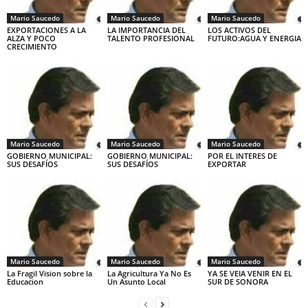
Mario Saucedo
Mario Saucedo
Mario Saucedo
EXPORTACIONES A LA
LA IMPORTANCIA DEL
LOS ACTIVOS DEL
ALZA Y POCO
TALENTO PROFESIONAL
FUTURO:AGUA Y ENERGIA
CRECIMIENTO
Mario Saucedo
Mario Saucedo
Mario Saucedo
GOBIERNO MUNICIPAL:
GOBIERNO MUNICIPAL:
POR EL INTERES DE
SUS DESAFÍOS
SUS DESAFÍOS
EXPORTAR
Mario Saucedo
Mario Saucedo
Mario Saucedo
La Fragil Vision sobre la
La Agricultura Ya No Es
YA SE VEIA VENIR EN EL
Educacion
Un Asunto Local
SUR DE SONORA