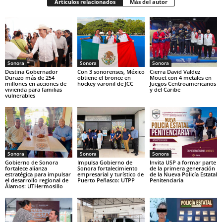
Artículos relacionados
Más del autor
Sonora
Sonora
Sonora
Destina Gobernador
Con 3 sonorenses, México
Cierra David Valdez
Durazo más de 254
obtiene el bronce en
Mouet con 4 metales en
millones en acciones de
hockey varonil de JCC
Juegos Centroamericanos
vivienda para familias
y del Caribe
vulnerables
Sonora
Sonora
Sonora
Gobierno de Sonora
Impulsa Gobierno de
Invita USP a formar parte
fortalece alianza
Sonora fortalecimiento
de la primera generación
estratégica para impulsar
empresarial y turístico de
de la Nueva Policía Estatal
el desarrollo regional de
Puerto Peñasco: UTPP
Penitenciaria
Álamos: UTHermosillo