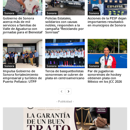
Sonora
Sonora
Sonora
Gobierno de Sonora
Policías Estatales,
Acciones de la PESP dejan
acerca más de mil
solidarios con causas
importantes resultados
servicios a familias de
nobles, responden a la
en municipios de Sonora
Valle de Agualurca con
campaña “Reciclando por
jornadas para el Bienestaf
Sonrisas”
Sonora
Sonora
Sonora
Impulsa Gobierno de
Tercia de basquetbolistas
Par de jugadoras
Sonora fortalecimiento
sonorenses se cubren de
sonorenses de hockey
empresarial y turístico de
plata en centroamericano
obtienen plata con
Puerto Peñasco: UTPP
México en los JCC 2026
- Publicidad -