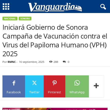
NACIONAL
SONORA
Iniciará Gobierno de Sonora
Campaña de Vacunación contra el
Virus del Papiloma Humano (VPH)
2025
Por
RMNC
-
16 septiembre, 2025
288
0
Facebook
Twitter
Pinterest
WhatsApp