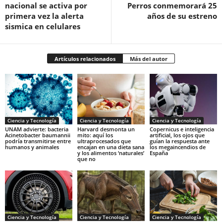
nacional se activa por
Perros conmemorará 25
primera vez la alerta
años de su estreno
sismica en celulares
Artículos relacionados
Más del autor
Ciencia y Tecnología
Ciencia y Tecnología
Ciencia y Tecnología
UNAM advierte: bacteria
Harvard desmonta un
Copernicus e inteligencia
Acinetobacter baumannii
mito: aquí los
artificial, los ojos que
podría transmitirse entre
ultraprocesados que
guían la respuesta ante
humanos y animales
encajan en una dieta sana
los megaincendios de
y los alimentos ‘naturales’
España
que no
Ciencia y Tecnología
Ciencia y Tecnología
Ciencia y Tecnología