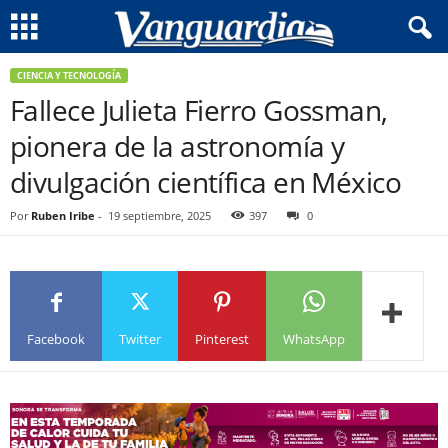
CIENCIA Y TECNOLOGÍA
Fallece Julieta Fierro Gossman,
pionera de la astronomía y
divulgación científica en México
Por
Ruben Iribe
-
19 septiembre, 2025
397
0
Facebook
Twitter
Pinterest
WhatsApp