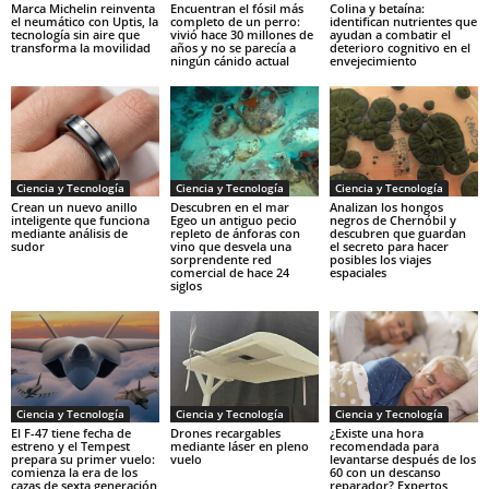
Marca Michelin reinventa
Encuentran el fósil más
Colina y betaína:
el neumático con Uptis, la
completo de un perro:
identifican nutrientes que
tecnología sin aire que
vivió hace 30 millones de
ayudan a combatir el
transforma la movilidad
años y no se parecía a
deterioro cognitivo en el
ningún cánido actual
envejecimiento
Ciencia y Tecnología
Ciencia y Tecnología
Ciencia y Tecnología
Crean un nuevo anillo
Descubren en el mar
Analizan los hongos
inteligente que funciona
Egeo un antiguo pecio
negros de Chernóbil y
mediante análisis de
repleto de ánforas con
descubren que guardan
sudor
vino que desvela una
el secreto para hacer
sorprendente red
posibles los viajes
comercial de hace 24
espaciales
siglos
Ciencia y Tecnología
Ciencia y Tecnología
Ciencia y Tecnología
El F-47 tiene fecha de
Drones recargables
¿Existe una hora
estreno y el Tempest
mediante láser en pleno
recomendada para
prepara su primer vuelo:
vuelo
levantarse después de los
comienza la era de los
60 con un descanso
cazas de sexta generación
reparador? Expertos