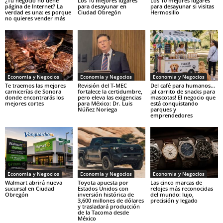
¿Tu negocio no tiene
Los 10 mejores lugares
Los 10 mejores lugares
página de Internet? La
para desayunar en
para desayunar si visitas
verdad es una: es porque
Ciudad Obregón
Hermosillo
no quieres vender más
Economia y Negocios
Economia y Negocios
Economia y Negocios
Te traemos las mejores
Revisión del T-MEC
Del café para humanos…
carnicerías de Sonora
fortalece la certidumbre,
¡al carrito de snacks para
donde encontrarás los
pero eleva las exigencias
mascotas! El negocio que
mejores cortes
para México: Dr. Luis
está conquistando
Núñez Noriega
parques y
emprendedores
Economia y Negocios
Economia y Negocios
Economia y Negocios
Walmart abrirá nueva
Toyota apuesta por
Las cinco marcas de
sucursal en Ciudad
Estados Unidos con
relojes más reconocidas
Obregón
inversión histórica de
del mundo: lujo,
3,600 millones de dólares
precisión y legado
y trasladará producción
de la Tacoma desde
México