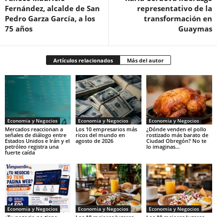
Fernández, alcalde de San
representativo de la
Pedro Garza García, a los
transformación en
75 años
Guaymas
Artículos relacionados
Más del autor
Economia y Negocios
Economia y Negocios
Economia y Negocios
Mercados reaccionan a
Los 10 empresarios más
¿Dónde venden el pollo
señales de diálogo entre
ricos del mundo en
rostizado más barato de
Estados Unidos e Irán y el
agosto de 2026
Ciudad Obregón? No te
petróleo registra una
lo imaginas…
fuerte caída
Economia y Negocios
Economia y Negocios
Economia y Negocios