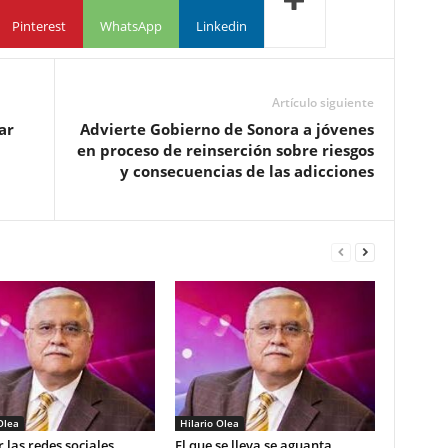
Pinterest
WhatsApp
Linkedin
Artículo siguiente
ar
Advierte Gobierno de Sonora a jóvenes
en proceso de reinserción sobre riesgos
y consecuencias de las adicciones
Olea
Hilario Olea
 las redes sociales
El que se lleva se aguanta