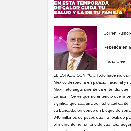
S
o
n
o
r
Corren Rumor
a
Rebelión
Hilario Olea
EL ESTADO SOY YO…Todo hace indicar qu
México despacha en palacio nacional y no
Maximato seguramente ya entendió que no
Sansón. Se ve que no entendió que la pr
significa que sea una actitud claudicante
su bancada, en donde un bloque de senad
340 millones de pesos que ha recibido par
el momento no ha rendido cuentas. Segu