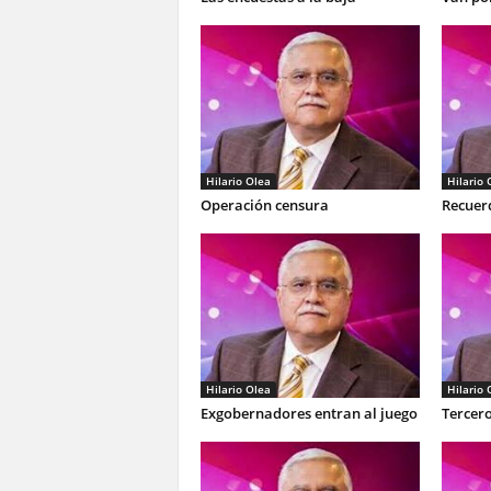
Hilario Olea
Hilario 
Operación censura
Recuer
Hilario Olea
Hilario 
Exgobernadores entran al juego
Tercero