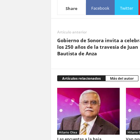
Facebook
Twitter
Share
Artículo anterior
Gobierno de Sonora invita a celebr
los 250 años de la travesía de Juan
Bautista de Anza
Artículos relacionados
Más del autor
Hilario Olea
Hilario 
Las encuestas a la baja
Van por