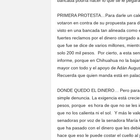
bancada podría hacer lo que se le pegara
PRIMERA PROTESTA…Para darle un cale d
votaron en contra de su propuesta para d
visto en una bancada tan alineada como e
fuertes reclamos por el dinero otorgado 
que fue se dice de varios millones, mientr
solo 200 mil pesos. Por cierto, a esta se
informe, porque en Chihuahua no la bajan
mayor con todo y el apoyo de Adán Augus
Recuerda que quien manda está en palaci
DONDE QUEDO EL DINERO… Pero para mal
simple denuncia. La exigencia está creci
pesos, porque es hora de que no se les i
que no los calienta ni el sol. Y más le v
senadoras por voz de la senadora María 
que ha pasado con el dinero que les debi
hace que eso le puede costar el cuello al