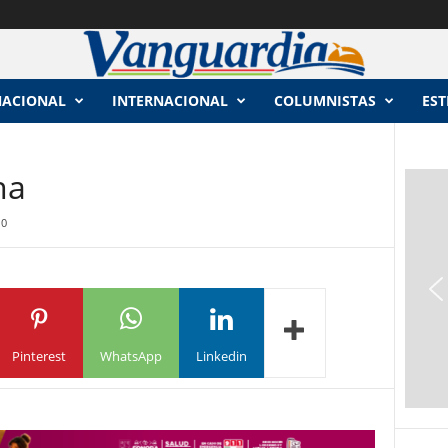
NACIONAL
INTERNACIONAL
COLUMNISTAS
EST
 Morena
0
Pinterest
WhatsApp
Linkedin