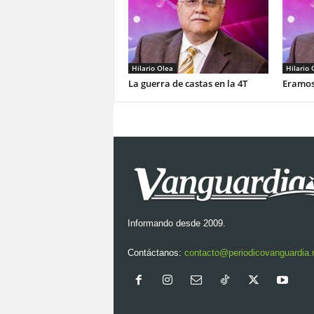
Hilario Olea
Hilario 
La guerra de castas en la 4T
Eramos
Informando desde 2009.
Contáctanos:
contacto@periodicovanguardia