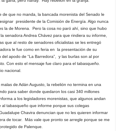
 la gana, pero nanay. Hay rebelión en la granja.
e que no manda, la bancada morenista del Senado le
esignar presidente de la Comisión de Energía. Algo nunca
s la de Morena. Pero la cosa no paró ahí, sino que hubo
a la senadora Andrea Chávez para que rindiera su informe,
as que al resto de senadores oficialistas se les entregó
nadora le fue como en feria en la presentación de su
 del apodo de “La Barredora”, y las burlas son al por
to. Con esto el mensaje fue claro para el tabasqueño.
o nacional.
as de Adán Augusto, la rebelión no termina en una
endo para saber donde quedaron los casi 340 millones
nforma a los legisladores morenistas, que algunos andan
ale al tabasqueño que informe porque sus colegas
Guadalupe Chavira denuncian que no les quieren informar
era de tocar. Más vale que pronto se arregle porque se me
 protegido de Palenque.