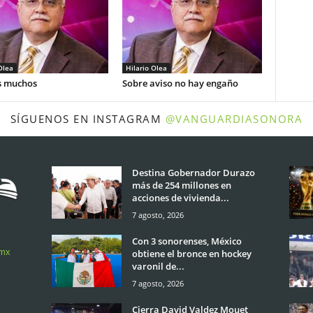
Olea
Hilario Olea
 muchos
Sobre aviso no hay engaño
SÍGUENOS EN INSTAGRAM
@VANGUARDIASONORA
Destina Gobernador Durazo
más de 254 millones en
acciones de vivienda...
7 agosto, 2026
Con 3 sonorenses, México
.mx
obtiene el bronce en hockey
varonil de...
7 agosto, 2026
Cierra David Valdez Mouet