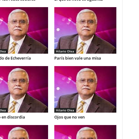
Olea
Hilario Olea
do de Echeverría
París bien vale una misa
Olea
Hilario Olea
 en discordia
Ojos que no ven