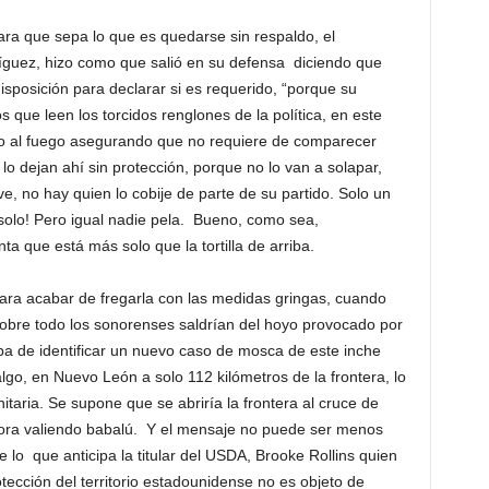
ue sepa lo que es quedarse sin respaldo, el
guez, hizo como que salió en su defensa diciendo que
posición para declarar si es requerido, “porque su
s que leen los torcidos renglones de la política, en este
o al fuego asegurando que no requiere de comparecer
 lo dejan ahí sin protección, porque no lo van a solapar,
e, no hay quien lo cobije de parte de su partido. Solo un
 solo! Pero igual nadie pela. Bueno, como sea,
 que está más solo que la tortilla de arriba.
 acabar de fregarla con las medidas gringas, cuando
obre todo los sonorenses saldrían del hoyo provocado por
ba de identificar un nuevo caso de mosca de este inche
go, en Nuevo León a solo 112 kilómetros de la frontera, lo
taria. Se supone que se abriría la frontera al cruce de
ora valiendo babalú. Y el mensaje no puede ser menos
lo que anticipa la titular del USDA, Brooke Rollins quien
ección del territorio estadounidense no es objeto de