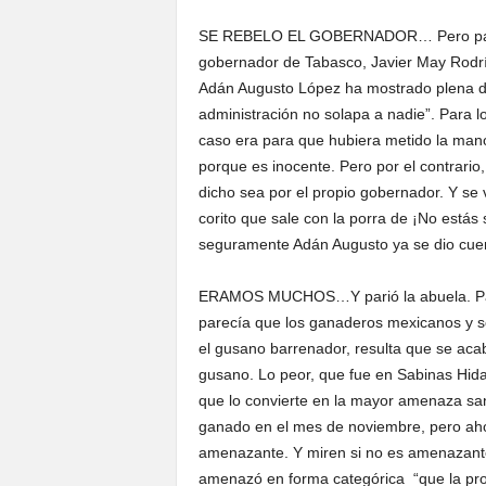
SE REBELO EL GOBERNADOR… Pero para q
gobernador de Tabasco, Javier May Rodrí
Adán Augusto López ha mostrado plena dis
administración no solapa a nadie”. Para lo
caso era para que hubiera metido la man
porque es inocente. Pero por el contrario,
dicho sea por el propio gobernador. Y se v
corito que sale con la porra de ¡No estás
seguramente Adán Augusto ya se dio cuenta
ERAMOS MUCHOS…Y parió la abuela. Para
parecía que los ganaderos mexicanos y s
el gusano barrenador, resulta que se aca
gusano. Lo peor, que fue en Sabinas Hidal
que lo convierte en la mayor amenaza sani
ganado en el mes de noviembre, pero ah
amenazante. Y miren si no es amenazante 
amenazó en forma categórica “que la prot