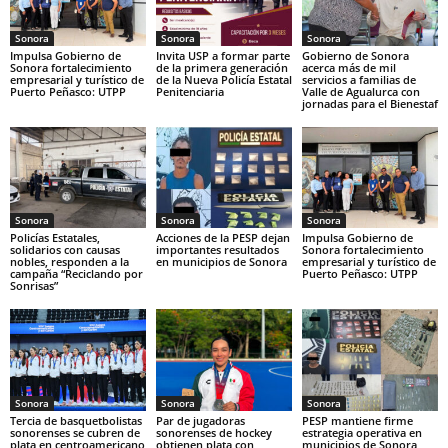
Sonora
Sonora
Sonora
Impulsa Gobierno de
Invita USP a formar parte
Gobierno de Sonora
Sonora fortalecimiento
de la primera generación
acerca más de mil
empresarial y turístico de
de la Nueva Policía Estatal
servicios a familias de
Puerto Peñasco: UTPP
Penitenciaria
Valle de Agualurca con
jornadas para el Bienestaf
Sonora
Sonora
Sonora
Policías Estatales,
Acciones de la PESP dejan
Impulsa Gobierno de
solidarios con causas
importantes resultados
Sonora fortalecimiento
nobles, responden a la
en municipios de Sonora
empresarial y turístico de
campaña “Reciclando por
Puerto Peñasco: UTPP
Sonrisas”
Sonora
Sonora
Sonora
Tercia de basquetbolistas
Par de jugadoras
PESP mantiene firme
sonorenses se cubren de
sonorenses de hockey
estrategia operativa en
plata en centroamericano
obtienen plata con
municipios de Sonora