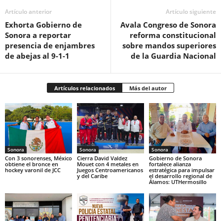
Artículo anterior
Artículo siguiente
Exhorta Gobierno de
Avala Congreso de Sonora
Sonora a reportar
reforma constitucional
presencia de enjambres
sobre mandos superiores
de abejas al 9-1-1
de la Guardia Nacional
Artículos relacionados
Más del autor
Sonora
Sonora
Sonora
Con 3 sonorenses, México
Cierra David Valdez
Gobierno de Sonora
obtiene el bronce en
Mouet con 4 metales en
fortalece alianza
hockey varonil de JCC
Juegos Centroamericanos
estratégica para impulsar
y del Caribe
el desarrollo regional de
Álamos: UTHermosillo