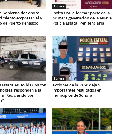
Sonora
a Gobierno de Sonora
Invita USP a formar parte de la
cimiento empresarial y
primera generación de la Nueva
co de Puerto Peñasco:
Policía Estatal Penitenciaria
Sonora
s Estatales, solidarios con
Acciones de la PESP dejan
nobles, responden a la
importantes resultados en
a “Reciclando por
municipios de Sonora
s”