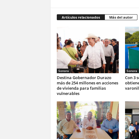
Artículos relacionados
Más del autor
Sonora
Sonora
Destina Gobernador Durazo
Con 3 
más de 254 millones en acciones
obtiene
de vivienda para familias
varonil
vulnerables