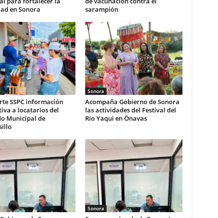
l para fortalecer la
de vacunación contra el
dad en Sonora
sarampión
Sonora
te SSPC información
Acompaña Gobierno de Sonora
iva a locatarios del
las actividades del Festival del
o Municipal de
Río Yaqui en Ónavas
illo
Sonora