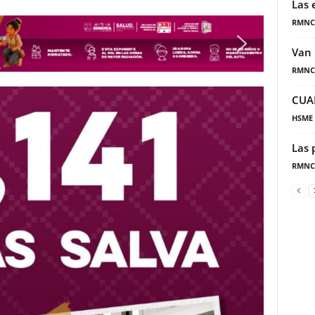
Las 
RMNC
Van 
RMNC
CUA
HSME
Las 
RMNC