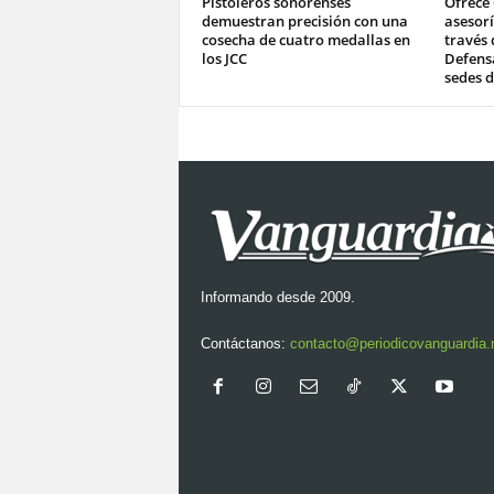
Pistoleros sonorenses
Ofrece
demuestran precisión con una
asesorí
cosecha de cuatro medallas en
través 
los JCC
Defensa
sedes d
Informando desde 2009.
Contáctanos:
contacto@periodicovanguardia