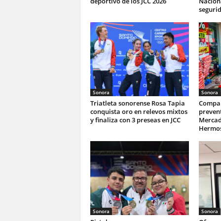
deportivo de los JCC 2026
Naciona
seguri
Sonora
Sonora
Triatleta sonorense Rosa Tapia
Compar
conquista oro en relevos mixtos
prevent
y finaliza con 3 preseas en JCC
Mercad
Hermos
Sonora
Sonora