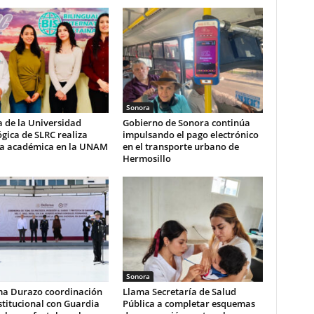
Sonora
 de la Universidad
Gobierno de Sonora continúa
gica de SLRC realiza
impulsando el pago electrónico
ia académica en la UNAM
en el transporte urbano de
Hermosillo
Sonora
ma Durazo coordinación
Llama Secretaría de Salud
stitucional con Guardia
Pública a completar esquemas