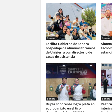
Sonora
Sonora
Facilita Gobierno de Sonora
Alumna
hospedaje de alumnos foráneos
Tecnoló
de Unisierra con directorio de
estanc
casas de asistencia
Sonora
Sonora
Dupla sonorense logró plata en
Reafir
equipo mixto en el tiro
interin