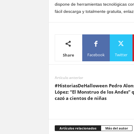
dispone de herramientas tecnológicas con
fácil descarga y totalmente gratuita, enla
Facebook
Twitter
Share
Artículo anterior
#HistoriasDeHalloween Pedro Alon
López: “El Monstruo de los Andes” 
cazó a cientos de niñas
Artículos relacionados
Más del autor