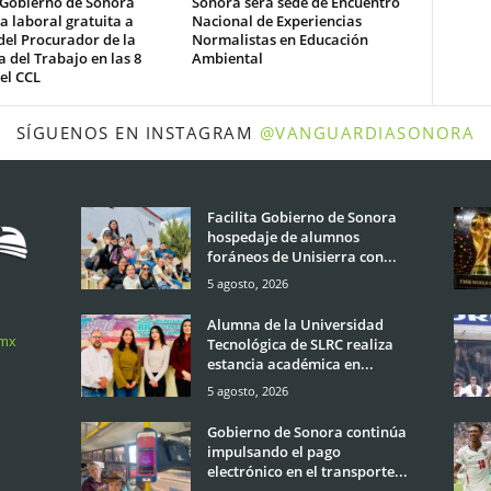
 Gobierno de Sonora
Sonora será sede de Encuentro
a laboral gratuita a
Nacional de Experiencias
del Procurador de la
Normalistas en Educación
 del Trabajo en las 8
Ambiental
el CCL
SÍGUENOS EN INSTAGRAM
@VANGUARDIASONORA
Facilita Gobierno de Sonora
hospedaje de alumnos
foráneos de Unisierra con...
5 agosto, 2026
Alumna de la Universidad
.mx
Tecnológica de SLRC realiza
estancia académica en...
5 agosto, 2026
Gobierno de Sonora continúa
impulsando el pago
electrónico en el transporte...