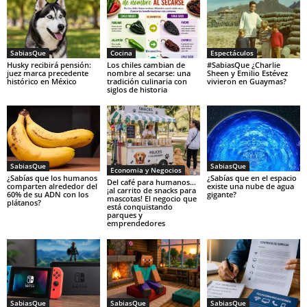
SabiasQue
Cocina
Espectáculos
Husky recibirá pensión:
Los chiles cambian de
#SabiasQue ¿Charlie
juez marca precedente
nombre al secarse: una
Sheen y Emilio Estévez
histórico en México
tradición culinaria con
vivieron en Guaymas?
siglos de historia
SabiasQue
SabiasQue
Economia y Negocios
¿Sabías que los humanos
¿Sabías que en el espacio
Del café para humanos…
comparten alrededor del
existe una nube de agua
¡al carrito de snacks para
60% de su ADN con los
gigante?
mascotas! El negocio que
plátanos?
está conquistando
parques y
emprendedores
SabiasQue
SabiasQue
SabiasQue