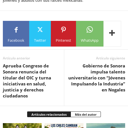
jóvenes y adultos con sus raíces mexicanas.
Facebook
Twitter
Pinterest
WhatsApp
Artículo anterior
Artículo siguiente
Aprueba Congreso de
Gobierno de Sonora
Sonora renuncia del
impulsa talento
titular del OIC y turna
universitario con “Jóvenes
iniciativas en salud,
Impulsando la Industria”
justicia y derechos
en Nogales
ciudadanos
Artículos relacionados
Más del autor