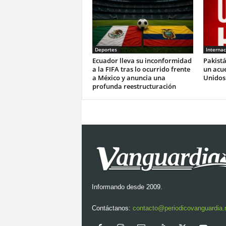
Deportes
Internac
Ecuador lleva su inconformidad
Pakistá
a la FIFA tras lo ocurrido frente
un acue
a México y anuncia una
Unidos 
profunda reestructuración
Informando desde 2009.
Contáctanos:
contacto@periodicovanguardia