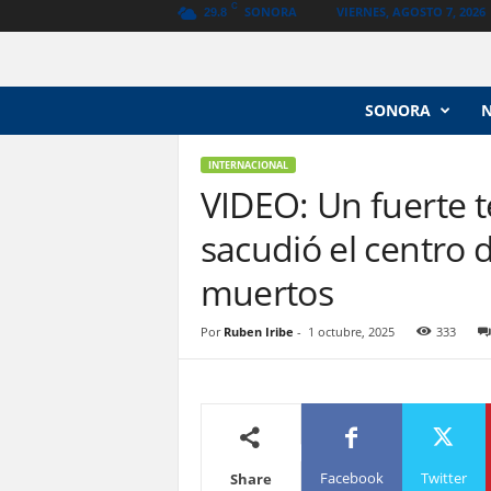
C
SONORA
VIERNES, AGOSTO 7, 2026
29.8
N
SONORA
o
t
i
INTERNACIONAL
c
VIDEO: Un fuerte 
i
sacudió el centro d
a
s
muertos
V
a
n
Por
Ruben Iribe
-
1 octubre, 2025
333
g
u
a
r
d
i
Facebook
Twitter
Share
a