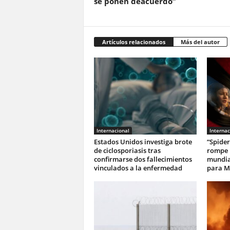
se ponen deacuerdo”
Artículos relacionados
Más del autor
Internacional
Internac
Estados Unidos investiga brote
“Spide
de ciclosporiasis tras
rompe r
confirmarse dos fallecimientos
mundia
vinculados a la enfermedad
para M