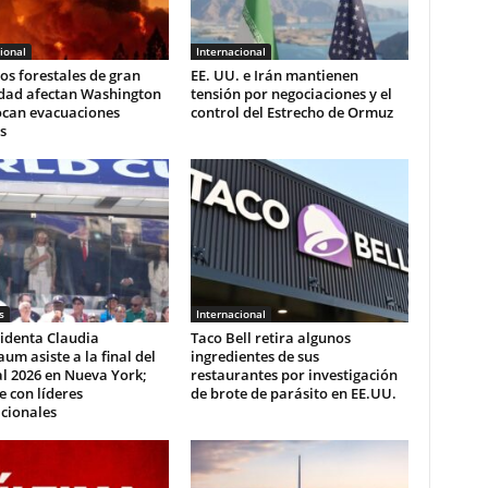
ional
Internacional
os forestales de gran
EE. UU. e Irán mantienen
idad afectan Washington
tensión por negociaciones y el
ocan evacuaciones
control del Estrecho de Ormuz
s
s
Internacional
identa Claudia
Taco Bell retira algunos
um asiste a la final del
ingredientes de sus
l 2026 en Nueva York;
restaurantes por investigación
e con líderes
de brote de parásito en EE.UU.
cionales