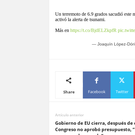
Un terremoto de 6.9 grados sacudió este m
activó la alerta de tsunami.
Más en
https://t.co/BjdELZkpfR
pic.twi
— Joaquín López-Dór
Facebook
Twitter
Share
Artículo anterior
Gobierno de EU cierra, después de
Congreso no aprobó presupuesto, 