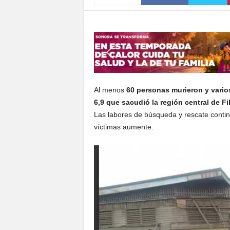
S
o
n
o
r
a
Al menos
60 personas murieron y vario
6,9 que sacudió la región central de Fi
Las labores de búsqueda y rescate continú
víctimas aumente.