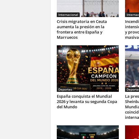
Internacional
Internac
Crisis migratoria en Ceuta
Incendi
aumenta la presión en la
intens
frontera entre España y
y prov
Marruecos
masiva
Deportes
Deporte
España conquista el Mundial
La pres
2026 y levanta su segunda Copa
Sheinba
del Mundo
Mundia
coincid
interna