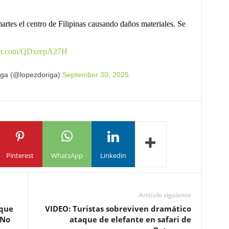
artes el centro de Filipinas causando daños materiales. Se
tter.com/QDxrepA27H
iga (@lopezdoriga)
September 30, 2025
Pinterest
WhatsApp
Linkedin
Artículo siguiente
 que
VIDEO: Turistas sobreviven dramático
“No
ataque de elefante en safari de