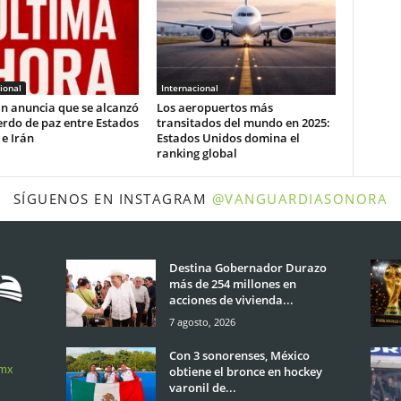
ional
Internacional
n anuncia que se alcanzó
Los aeropuertos más
rdo de paz entre Estados
transitados del mundo en 2025:
e Irán
Estados Unidos domina el
ranking global
SÍGUENOS EN INSTAGRAM
@VANGUARDIASONORA
Destina Gobernador Durazo
más de 254 millones en
acciones de vivienda...
7 agosto, 2026
Con 3 sonorenses, México
.mx
obtiene el bronce en hockey
varonil de...