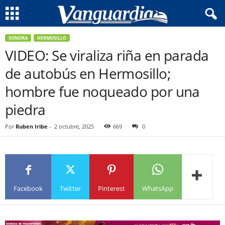
SONORA
HERMOSILLO
VIDEO: Se viraliza riña en parada
de autobús en Hermosillo;
hombre fue noqueado por una
piedra
Por
Ruben Iribe
-
2 octubre, 2025
669
0
Facebook
Twitter
Pinterest
WhatsApp