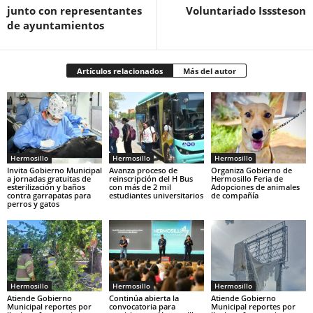
junto con representantes
Voluntariado Isssteson
de ayuntamientos
Artículos relacionados
Más del autor
Hermosillo
Hermosillo
Hermosillo
Invita Gobierno Municipal
Avanza proceso de
Organiza Gobierno de
a jornadas gratuitas de
reinscripción del H Bus
Hermosillo Feria de
esterilización y baños
con más de 2 mil
Adopciones de animales
contra garrapatas para
estudiantes universitarios
de compañía
perros y gatos
Hermosillo
Hermosillo
Hermosillo
Atiende Gobierno
Continúa abierta la
Atiende Gobierno
Municipal reportes por
convocatoria para
Municipal reportes por