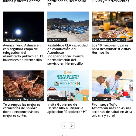
lluvias y fuertes vientos
participar en Hermosillo
lluvias y fuertes vientos
47
Hermosillo
Hermosillo
Economia y Negocios
Avanza Toño Astiazarán
Restablece CEA capacidad
Los 10 mejores lugares
con segunda etapa de
de conducción del
para desayunar si visitas
telegestión del
Acueducto
Hermosillo
alumbrado público en 12
Independencia; avanza
bulevares de Hermosillo
normalización del
servicio en Hermosillo
Economia y Negocios
Hermosillo
Hermosillo
Te traemos las mejores
Invita Gobierno de
Promueve Toño
carnicerías de Sonora
Hermosillo a utilizar la
Astiazarán más de 45 mil
donde encontrarás los
aplicación “Recolector H”
acciones de salud en área
mejores cortes
urbana y rural