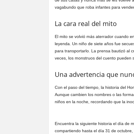
de sus casas y nunca más se les vuelve a 
vagabundo que roba infantes para vender
La cara real del mito
El mito se volvió más aterrador cuando en
leyenda. Un niño de siete años fue secue
para transportarlo. La prensa bautizó al 
veces, los monstruos del cuento pueden s
Una advertencia que nun
Con el paso del tiempo, la historia del H
Aunque cambien los nombres o las formas
niños en la noche, recordando que la ino
Encuentra la siguiente historia el día de
compartiendo hasta el día 31 de octubre, h