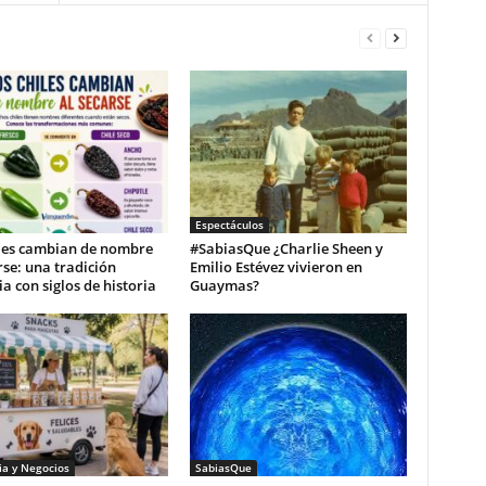
Espectáculos
iles cambian de nombre
#SabiasQue ¿Charlie Sheen y
rse: una tradición
Emilio Estévez vivieron en
ia con siglos de historia
Guaymas?
a y Negocios
SabiasQue