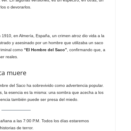
ver. En algunas versiones, es un espectro; en otras, un
los o devorarlos.
 1910, en Almería, España, un crimen atroz dio vida a la
strado y asesinado por un hombre que utilizaba un saco
criminal como
“El Hombre del Saco”
, confirmando que, a
er reales.
ca muere
ombre del Saco ha sobrevivido como advertencia popular.
, la esencia es la misma: una sombra que acecha a los
cencia también puede ser presa del miedo.
 mañana a las 7:00 P.M. Todos los días estaremos
istorias de terror.