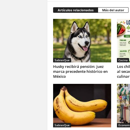
Artículos relacionados
Más del autor
SabiasQue
Cocina
Husky recibirá pensión: juez
Los ch
marca precedente histórico en
al seca
México
culinar
SabiasQue
Economi