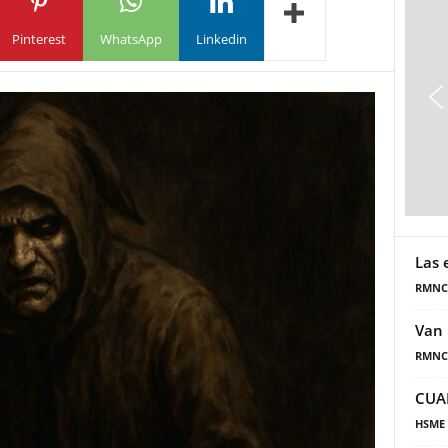
Pinterest
WhatsApp
Linkedin
Las 
RMNC
Van 
RMNC
CUA
HSME