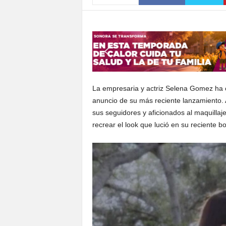
S
o
n
o
r
a
La empresaria y actriz Selena Gomez ha c
anuncio de su más reciente lanzamiento.
sus seguidores y aficionados al maquillaje
recrear el look que lució en su reciente 