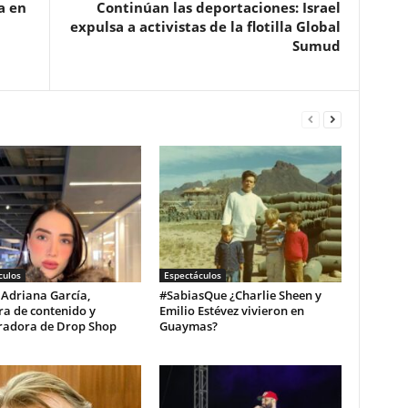
a en
Continúan las deportaciones: Israel
expulsa a activistas de la flotilla Global
Sumud
culos
Espectáculos
 Adriana García,
#SabiasQue ¿Charlie Sheen y
ra de contenido y
Emilio Estévez vivieron en
radora de Drop Shop
Guaymas?