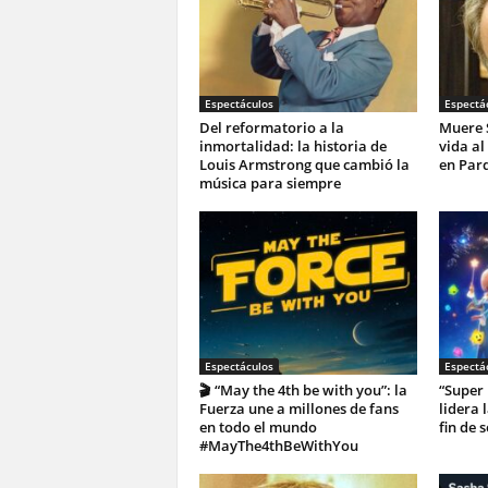
Espectáculos
Espectá
Del reformatorio a la
Muere S
inmortalidad: la historia de
vida al
Louis Armstrong que cambió la
en Parq
música para siempre
Espectáculos
Espectá
🎬 “May the 4th be with you”: la
“Super
Fuerza une a millones de fans
lidera 
en todo el mundo
fin de 
#MayThe4thBeWithYou