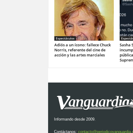
Espectáculos
Espectá
Adiós a un ícono: fallece Chuck
Sasha 
Norris, referente del cine de
incump
acción y las artes marciales
públic
Suprema
Informando desde 2009.
Contáctanos:
contacto@periodicovanguardia