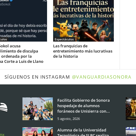
culos
Espectáculos
Sokol acusa
Las franquicias de
limiento de disculpa
entretenimiento más lucrativas
a ordenada por la
de la historia
 Corte a Luis de Llano
SÍGUENOS EN INSTAGRAM
@VANGUARDIASONORA
Facilita Gobierno de Sonora
hospedaje de alumnos
foráneos de Unisierra con...
5 agosto, 2026
Alumna de la Universidad
.mx
Tecnológica de SLRC realiza