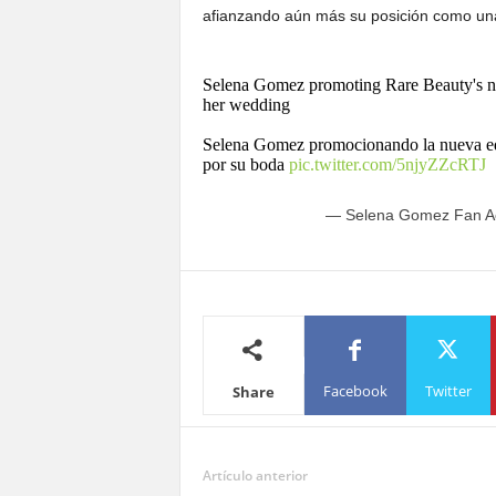
afianzando aún más su posición como una d
Selena Gomez promoting Rare Beauty's n
her wedding
Selena Gomez promocionando la nueva ed
por su boda
pic.twitter.com/5njyZZcRTJ
— Selena Gomez Fan A
Facebook
Twitter
Share
Artículo anterior