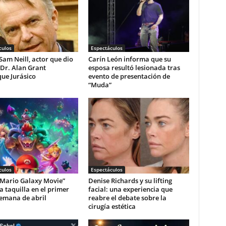
culos
Espectáculos
am Neill, actor que dio
Carín León informa que su
 Dr. Alan Grant
esposa resultó lesionada tras
ue Jurásico
evento de presentación de
“Muda”
culos
Espectáculos
 Mario Galaxy Movie”
Denise Richards y su lifting
la taquilla en el primer
facial: una experiencia que
semana de abril
reabre el debate sobre la
cirugía estética