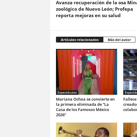
Avanza recuperación de la osa Min
zoológico de Nuevo León; Profepa
reporta mejoras en su salud
Artículos relacionados
Más del autor
Espectáculos
Espectá
Mariana Ochoa se convierte en
Fallece
la primera eliminada de “La
creado
Casa de los Famosos México
colabo
2026”