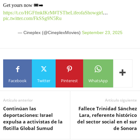
Get yours now 🎟️➡️
https://t.co/HGFfmkIKrM
#TSTheLifeofaShowgirl
…
pic.twitter.com/FkSSg9N5Ru
— Cineplex (@CineplexMovies)
September 23, 2025
Facebook
Twitter
Pinterest
WhatsApp
Artículo anterior
Artículo siguiente
Continúan las
Fallece Trinidad Sánchez
deportaciones: Israel
Lara, referente histórico
expulsa a activistas de la
del sector social en el sur
flotilla Global Sumud
de Sonora