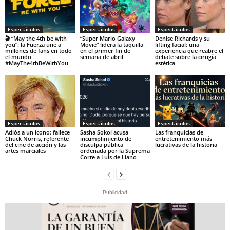
Espectáculos
Espectáculos
Espectáculos
🎬 “May the 4th be with
“Super Mario Galaxy
Denise Richards y su
you”: la Fuerza une a
Movie” lidera la taquilla
lifting facial: una
millones de fans en todo
en el primer fin de
experiencia que reabre el
el mundo
semana de abril
debate sobre la cirugía
#MayThe4thBeWithYou
estética
Espectáculos
Espectáculos
Espectáculos
Adiós a un ícono: fallece
Sasha Sokol acusa
Las franquicias de
Chuck Norris, referente
incumplimiento de
entretenimiento más
del cine de acción y las
disculpa pública
lucrativas de la historia
artes marciales
ordenada por la Suprema
Corte a Luis de Llano
- Publicidad -