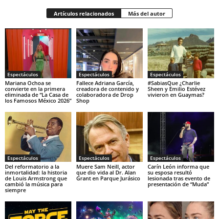
Artículos relacionados
Más del autor
Espectáculos
Espectáculos
Espectáculos
Mariana Ochoa se
Fallece Adriana García,
#SabiasQue ¿Charlie
convierte en la primera
creadora de contenido y
Sheen y Emilio Estévez
eliminada de “La Casa de
colaboradora de Drop
vivieron en Guaymas?
los Famosos México 2026”
Shop
Espectáculos
Espectáculos
Espectáculos
Del reformatorio a la
Muere Sam Neill, actor
Carín León informa que
inmortalidad: la historia
que dio vida al Dr. Alan
su esposa resultó
de Louis Armstrong que
Grant en Parque Jurásico
lesionada tras evento de
cambió la música para
presentación de “Muda”
siempre