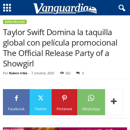
ESPECTÁCULOS
Taylor Swift Domina la taquilla
global con película promocional
The Official Release Party of a
Showgirl
Por
Ruben Iribe
-
7 octubre, 2025
262
0
Facebook
Twitter
Pinterest
WhatsApp