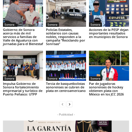
Sonora
Sonora
Sonora
Gobierno de Sonora
Policías Estatales,
Acciones de la PESP dejan
acerca más de mil
solidarios con causas
importantes resultados
servicios a familias de
nobles, responden a la
en municipios de Sonora
Valle de Agualurca con
campaña “Reciclando por
jornadas para el Bienestaf
Sonrisas”
Sonora
Sonora
Sonora
Impulsa Gobierno de
Tercia de basquetbolistas
Par de jugadoras
Sonora fortalecimiento
sonorenses se cubren de
sonorenses de hockey
empresarial y turístico de
plata en centroamericano
obtienen plata con
Puerto Peñasco: UTPP
México en los JCC 2026
- Publicidad -