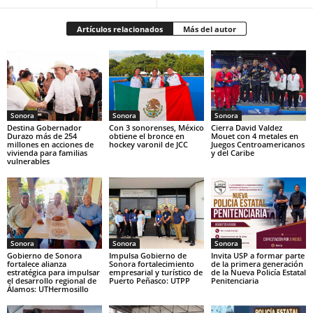
Artículos relacionados
Más del autor
Sonora
Sonora
Sonora
Destina Gobernador
Con 3 sonorenses, México
Cierra David Valdez
Durazo más de 254
obtiene el bronce en
Mouet con 4 metales en
millones en acciones de
hockey varonil de JCC
Juegos Centroamericanos
vivienda para familias
y del Caribe
vulnerables
Sonora
Sonora
Sonora
Gobierno de Sonora
Impulsa Gobierno de
Invita USP a formar parte
fortalece alianza
Sonora fortalecimiento
de la primera generación
estratégica para impulsar
empresarial y turístico de
de la Nueva Policía Estatal
el desarrollo regional de
Puerto Peñasco: UTPP
Penitenciaria
Álamos: UTHermosillo