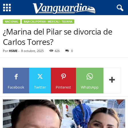
NACIONAL
BAJA CALIFORNIA - MEXICALI - TIJUANA
¿Marina del Pilar se divorcia de
Carlos Torres?
Por
HSME
-
8 octubre, 2025
426
0
Facebook
Twitter
Pinterest
WhatsApp