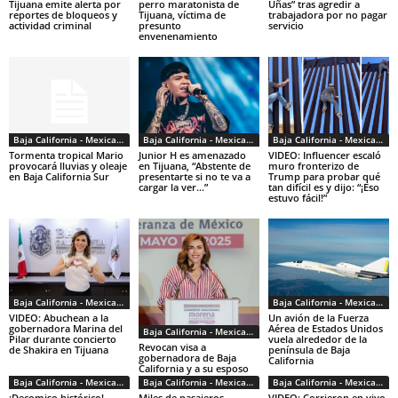
Tijuana emite alerta por
perro maratonista de
Uñas” tras agredir a
reportes de bloqueos y
Tijuana, víctima de
trabajadora por no pagar
actividad criminal
presunto
servicio
envenenamiento
Baja California - Mexicali - Tijuana
Baja California - Mexicali - Tijuana
Baja California - Mexicali - Tijuana
Tormenta tropical Mario
Junior H es amenazado
VIDEO: Influencer escaló
provocará lluvias y oleaje
en Tijuana, “Abstente de
muro fronterizo de
en Baja California Sur
presentarte si no te va a
Trump para probar qué
cargar la ver…”
tan difícil es y dijo: “¡Eso
estuvo fácil!”
Baja California - Mexicali - Tijuana
Baja California - Mexicali - Tijuana
VIDEO: Abuchean a la
Un avión de la Fuerza
gobernadora Marina del
Aérea de Estados Unidos
Baja California - Mexicali - Tijuana
Pilar durante concierto
vuela alrededor de la
Revocan visa a
de Shakira en Tijuana
península de Baja
gobernadora de Baja
California
California y a su esposo
Baja California - Mexicali - Tijuana
Baja California - Mexicali - Tijuana
Baja California - Mexicali - Tijuana
¡Decomiso histórico!
Miles de pasajeros
VIDEO: Corrieron en vivo