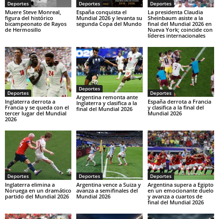
Deportes
Deportes
Deportes
Muere Steve Monreal,
España conquista el
La presidenta Claudia
figura del histórico
Mundial 2026 y levanta su
Sheinbaum asiste a la
bicampeonato de Rayos
segunda Copa del Mundo
final del Mundial 2026 en
de Hermosillo
Nueva York; coincide con
líderes internacionales
Deportes
Deportes
Deportes
Argentina remonta ante
Inglaterra derrota a
España derrota a Francia
Inglaterra y clasifica a la
Francia y se queda con el
y clasifica a la final del
final del Mundial 2026
tercer lugar del Mundial
Mundial 2026
2026
Deportes
Deportes
Deportes
Inglaterra elimina a
Argentina vence a Suiza y
Argentina supera a Egipto
Noruega en un dramático
avanza a semifinales del
en un emocionante duelo
partido del Mundial 2026
Mundial 2026
y avanza a cuartos de
final del Mundial 2026