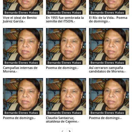
Bernardo Elenes Habas
Bernardo Elenes Habas
Bernardo Elenes Habas
Vive el ideal de Benito
En 1955 fue sembrada la
El Río de la Vida.- Poema
Juárez García.-
semilla del ITSON.-
de domingo.-
Bernardo Elenes Habas
Bernardo Elenes Habas
Bernardo Elenes Habas
Campañas internas de
Poema de domingo.-
Así cerraron campaña
Morena.-
candidatos de Morena.-
Bernardo Elenes Habas
Bernardo Elenes Habas
Bernardo Elenes Habas
Poema de domingo.-
Claudia Santacruz,
Poema de domingo.-
alcaldesa de Cajeme.-