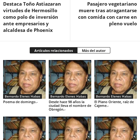
Destaca Toño Astiazaran
Pasajero vegetariano
virtudes de Hermosillo
muere tras atragantarse
como polo de inversión
con comida con carne en
ante empresarios y
pleno vuelo
alcaldesa de Phoenix
Artículos relacionados
Más del autor
Bernardo Elenes Habas
Bernardo Elenes Habas
Bernardo Elenes Habas
Poema de domingo.-
Desde hace 98 años la
El Plano Oriente, raíz de
ciudad lleva el nombre de
Cajeme.-
Obregón.-