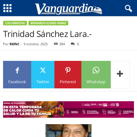
COLUMNISTAS
BERNARDO ELENES HABAS
Trinidad Sánchez Lara.-
Por
RMNC
-
9 octubre, 2025
384
0
Facebook
Twitter
Pinterest
WhatsApp