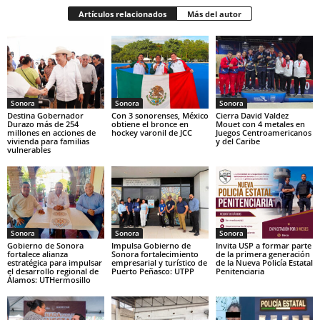
Artículos relacionados
Más del autor
Sonora
Sonora
Sonora
Destina Gobernador
Con 3 sonorenses, México
Cierra David Valdez
Durazo más de 254
obtiene el bronce en
Mouet con 4 metales en
millones en acciones de
hockey varonil de JCC
Juegos Centroamericanos
vivienda para familias
y del Caribe
vulnerables
Sonora
Sonora
Sonora
Gobierno de Sonora
Impulsa Gobierno de
Invita USP a formar parte
fortalece alianza
Sonora fortalecimiento
de la primera generación
estratégica para impulsar
empresarial y turístico de
de la Nueva Policía Estatal
el desarrollo regional de
Puerto Peñasco: UTPP
Penitenciaria
Álamos: UTHermosillo