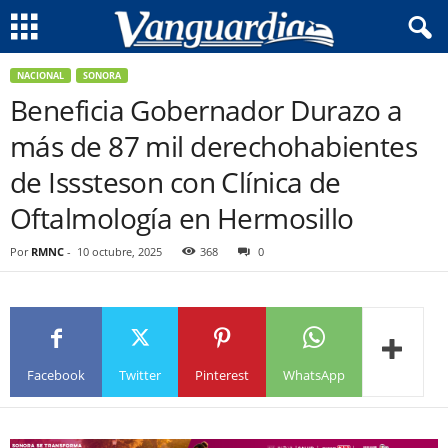
NACIONAL
SONORA
Beneficia Gobernador Durazo a
más de 87 mil derechohabientes
de Isssteson con Clínica de
Oftalmología en Hermosillo
Por
RMNC
-
10 octubre, 2025
368
0
Facebook
Twitter
Pinterest
WhatsApp