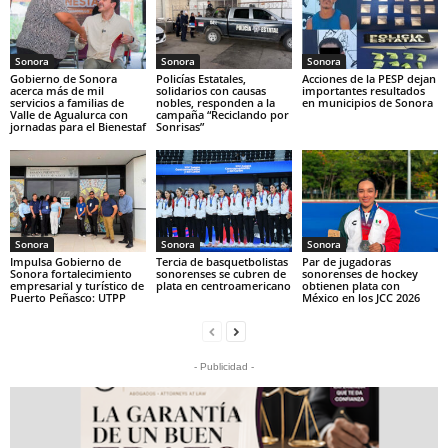
Sonora
Sonora
Sonora
Gobierno de Sonora
Policías Estatales,
Acciones de la PESP dejan
acerca más de mil
solidarios con causas
importantes resultados
servicios a familias de
nobles, responden a la
en municipios de Sonora
Valle de Agualurca con
campaña “Reciclando por
jornadas para el Bienestaf
Sonrisas”
Sonora
Sonora
Sonora
Impulsa Gobierno de
Tercia de basquetbolistas
Par de jugadoras
Sonora fortalecimiento
sonorenses se cubren de
sonorenses de hockey
empresarial y turístico de
plata en centroamericano
obtienen plata con
Puerto Peñasco: UTPP
México en los JCC 2026
- Publicidad -