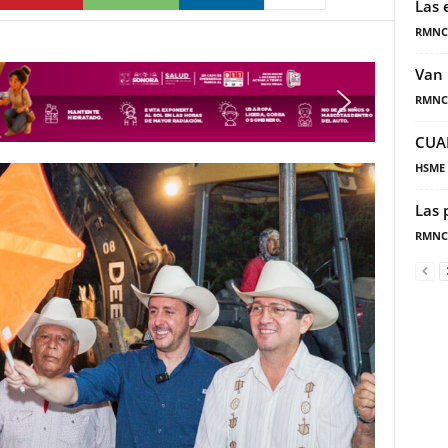
Las 
RMNC
Van 
RMNC
CUA
HSME
Las 
RMNC