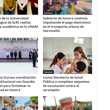
Sonora
 de la Universidad
Gobierno de Sonora continúa
gica de SLRC realiza
impulsando el pago electrónico
ia académica en la UNAM
en el transporte urbano de
Hermosillo
Sonora
ma Durazo coordinación
Llama Secretaría de Salud
stitucional con Guardia
Pública a completar esquemas
l para fortalecer la
de vacunación contra el
dad en Sonora
sarampión