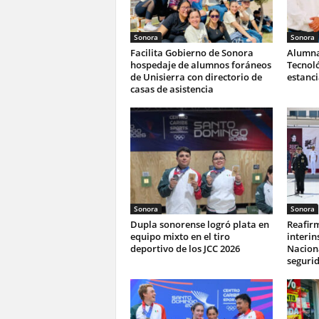
Sonora
Sonora
Facilita Gobierno de Sonora
Alumna
hospedaje de alumnos foráneos
Tecnoló
de Unisierra con directorio de
estanc
casas de asistencia
Sonora
Sonora
Dupla sonorense logró plata en
Reafir
equipo mixto en el tiro
interin
deportivo de los JCC 2026
Naciona
seguri