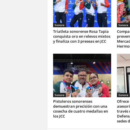
Sonora
Sonora
Triatleta sonorense Rosa Tapia
Compar
conquista oro en relevos mixtos
prevent
y finaliza con 3 preseas en JCC
Mercad
Hermos
Sonora
Sonora
Pistoleros sonorenses
Ofrece
demuestran precisión con una
asesorí
cosecha de cuatro medallas en
través 
los JCC
Defensa
sedes d