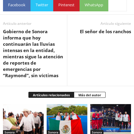
Facebook
Twitter
Pinterest
WhatsApp
Artículo anterior
Artículo siguiente
Gobierno de Sonora
El señor de los ranchos
informa que hoy
continuarán las lluvias
intensas en la entidad,
mientras sigue la atención
de reportes de
emergencias por
“Raymond”, sin víctimas
Artículos relacionados
Más del autor
Sonora
Sonora
Sonora