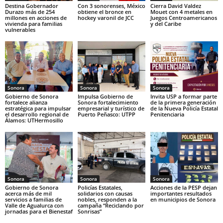
Destina Gobernador
Con 3 sonorenses, México
Cierra David Valdez
Durazo más de 254
obtiene el bronce en
Mouet con 4 metales en
millones en acciones de
hockey varonil de JCC
Juegos Centroamericanos
vivienda para familias
y del Caribe
vulnerables
Sonora
Sonora
Sonora
Gobierno de Sonora
Impulsa Gobierno de
Invita USP a formar parte
fortalece alianza
Sonora fortalecimiento
de la primera generación
estratégica para impulsar
empresarial y turístico de
de la Nueva Policía Estatal
el desarrollo regional de
Puerto Peñasco: UTPP
Penitenciaria
Álamos: UTHermosillo
Sonora
Sonora
Sonora
Gobierno de Sonora
Policías Estatales,
Acciones de la PESP dejan
acerca más de mil
solidarios con causas
importantes resultados
servicios a familias de
nobles, responden a la
en municipios de Sonora
Valle de Agualurca con
campaña “Reciclando por
jornadas para el Bienestaf
Sonrisas”