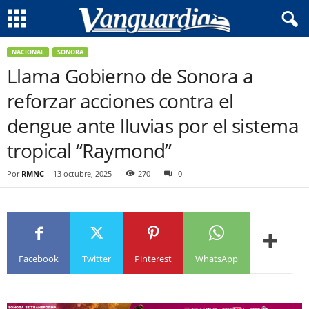
NACIONAL
SONORA
Llama Gobierno de Sonora a
reforzar acciones contra el
dengue ante lluvias por el sistema
tropical “Raymond”
Por
RMNC
-
13 octubre, 2025
270
0
Facebook
Twitter
Pinterest
WhatsApp