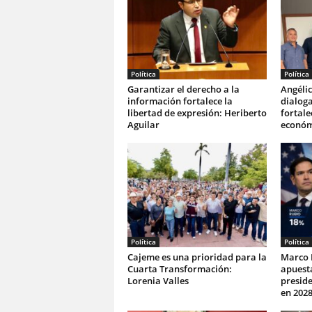
Política
Política
Garantizar el derecho a la
Angélic
información fortalece la
dialog
libertad de expresión: Heriberto
fortale
Aguilar
económ
Política
Política
Cajeme es una prioridad para la
Marco 
Cuarta Transformación:
apuesta
Lorenia Valles
preside
en 202