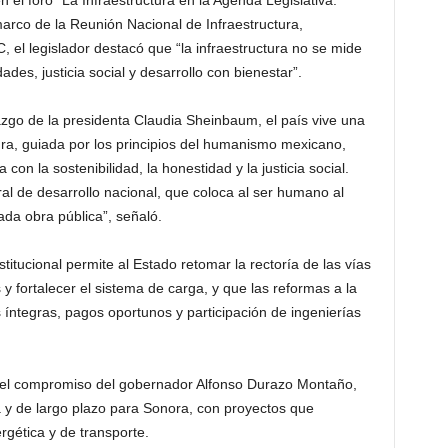
 el foro “La Infraestructura en la Agenda Legislativa:
arco de la Reunión Nacional de Infraestructura,
el legislador destacó que “la infraestructura no se mide
des, justicia social y desarrollo con bienestar”.
razgo de la presidenta Claudia Sheinbaum, el país vive una
tura, guiada por los principios del humanismo mexicano,
on la sostenibilidad, la honestidad y la justicia social.
ral de desarrollo nacional, que coloca al ser humano al
ada obra pública”, señaló.
titucional permite al Estado retomar la rectoría de las vías
 y fortalecer el sistema de carga, y que las reformas a la
 íntegras, pagos oportunos y participación de ingenierías
el compromiso del gobernador Alfonso Durazo Montaño,
a y de largo plazo para Sonora, con proyectos que
ergética y de transporte.