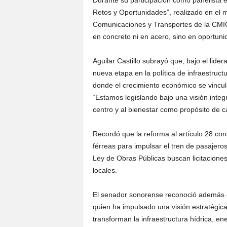
Durante su participación como panelista en
Retos y Oportunidades”, realizado en el m
Comunicaciones y Transportes de la CMIC, 
en concreto ni en acero, sino en oportunida
Aguilar Castillo subrayó que, bajo el lide
nueva etapa en la política de infraestruc
donde el crecimiento económico se vincula c
“Estamos legislando bajo una visión integ
centro y al bienestar como propósito de c
Recordó que la reforma al artículo 28 cons
férreas para impulsar el tren de pasajeros
Ley de Obras Públicas buscan licitaciones
locales.
El senador sonorense reconoció además 
quien ha impulsado una visión estratégic
transforman la infraestructura hídrica, en