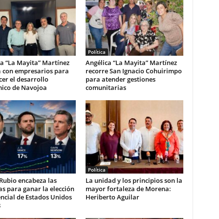
Política
a “La Mayita” Martínez
Angélica “La Mayita” Martínez
a con empresarios para
recorre San Ignacio Cohuirimpo
cer el desarrollo
para atender gestiones
ico de Navojoa
comunitarias
Política
Rubio encabeza las
La unidad y los principios son la
s para ganar la elección
mayor fortaleza de Morena:
ncial de Estados Unidos
Heriberto Aguilar
8