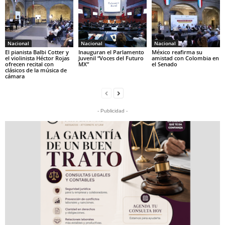
Nacional
Nacional
Nacional
El pianista Balbi Cotter y
Inauguran el Parlamento
México reafirma su
el violinista Héctor Rojas
Juvenil “Voces del Futuro
amistad con Colombia en
ofrecen recital con
MX”
el Senado
clásicos de la música de
cámara
- Publicidad -