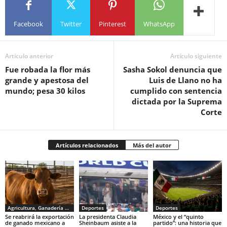
Facebook
Twitter
Pinterest
WhatsApp
Artículo anterior
Artículo siguiente
Fue robada la flor más
Sasha Sokol denuncia que
grande y apestosa del
Luis de Llano no ha
mundo; pesa 30 kilos
cumplido con sentencia
dictada por la Suprema
Corte
Artículos relacionados
Más del autor
Agricultura, Ganadería y Pesca
Deportes
Deportes
Se reabrirá la exportación
La presidenta Claudia
México y el “quinto
de ganado mexicano a
Sheinbaum asiste a la
partido”: una historia que