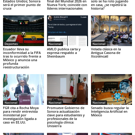
Estados Unidos; Sonora
final del Mundial 2026 en
solo se ha roto jugando
será el primer punto de
Nueva York; coincide con
en casa, ¿se repetirá la
cruce
líderes internacionales
historia?
Deportes
Nacional
Nacional
Ecuador lleva su
AMLO publica carta y
Velada clásica en la
inconformidad a la FIFA
expresa respaldo a
Antigua Casona de
tras lo ocurrido frente a
Sheinbaum
Xicoténcatl
México y anuncia una
profunda
reestructuración
Nacional
Nacional
Nacional
FGR cita a Rocha Moya
Promueve Gobierno de
Senado busca regular la
para rendir entrevista
Sonora actualización
Inteligencia Artificial en
ministerial por
clave para estudiantes y
México
investigación ligada a
profesionales de la
caso en EE.UU.
psicología clínica:
Unisierra