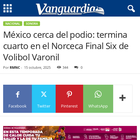
NACIONAL
SONORA
México cerca del podio: termina
cuarto en el Norceca Final Six de
Volibol Varonil
Por
RMNC
-
15 octubre, 2025
344
0
Facebook
Twitter
Pinterest
WhatsApp