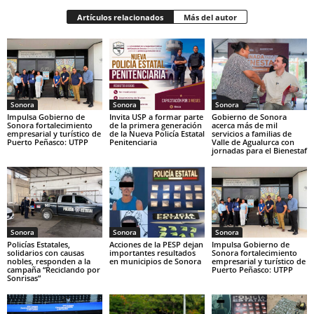
Artículos relacionados
Más del autor
Sonora
Sonora
Sonora
Impulsa Gobierno de
Invita USP a formar parte
Gobierno de Sonora
Sonora fortalecimiento
de la primera generación
acerca más de mil
empresarial y turístico de
de la Nueva Policía Estatal
servicios a familias de
Puerto Peñasco: UTPP
Penitenciaria
Valle de Agualurca con
jornadas para el Bienestaf
Sonora
Sonora
Sonora
Policías Estatales,
Acciones de la PESP dejan
Impulsa Gobierno de
solidarios con causas
importantes resultados
Sonora fortalecimiento
nobles, responden a la
en municipios de Sonora
empresarial y turístico de
campaña “Reciclando por
Puerto Peñasco: UTPP
Sonrisas”