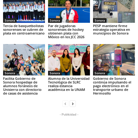
Sonora
Sonora
Sonora
Tercia de basquetbolistas
Par de jugadoras
PESP mantiene firme
sonorenses se cubren de
sonorenses de hockey
estrategia operativa en
plata en centroamericano
obtienen plata con
municipios de Sonora
México en los JCC 2026
Sonora
Sonora
Sonora
Facilita Gobierno de
Alumna de la Universidad
Gobierno de Sonora
Sonora hospedaje de
Tecnológica de SLRC
continúa impulsando el
alumnos foráneos de
realiza estancia
pago electrónico en el
Unisierra con directorio
académica en la UNAM
transporte urbano de
de casas de asistencia
Hermosillo
- Publicidad -