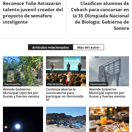
Reconoce Toño Astiazarán
Clasifican alumnos de
talento juvenil creador del
Cobach para concursar en
proyecto de semáforo
la 35 Olimpiada Nacional
inteligente
de Biología: Gobierno de
Sonora
Artículos relacionados
Más del autor
Hermosillo
Hermosillo
Hermosillo
Atiende Gobierno
Continúa abierta la
Atiende Gobierno
Municipal reportes por
convocatoria para
Municipal reportes por
lluvias y fuertes vientos
participar en Hermosillo
lluvias y fuertes vientos
47