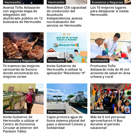
Hermosillo
Hermosillo
Economia y Negocios
Avanza Toño Astiazarán
Restablece CEA capacidad
Los 10 mejores lugares
con segunda etapa de
de conducción del
para desayunar si visitas
telegestión del
Acueducto
Hermosillo
alumbrado público en 12
Independencia; avanza
bulevares de Hermosillo
normalización del
servicio en Hermosillo
Economia y Negocios
Hermosillo
Hermosillo
Te traemos las mejores
Invita Gobierno de
Promueve Toño
carnicerías de Sonora
Hermosillo a utilizar la
Astiazarán más de 45 mil
donde encontrarás los
aplicación “Recolector H”
acciones de salud en área
mejores cortes
urbana y rural
Hermosillo
Hermosillo
Hermosillo
Invita Gobierno de
Capta primera agua de
Más de 6 mil personas
Hermosillo a utilizar el
lluvia sistema pluvial del
aprovecharon H Bus
Centro de Economía
paso a desnivel Colosio y
durante el periodo
Circular al exterior del
Solidaridad
vacacional
Panteón Yáñez