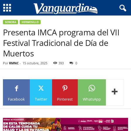
SONORA
HERMOSILLO
Presenta IMCA programa del VII
Festival Tradicional de Día de
Muertos
Por
RMNC
-
15 octubre, 2025
393
0
Facebook
Twitter
Pinterest
WhatsApp