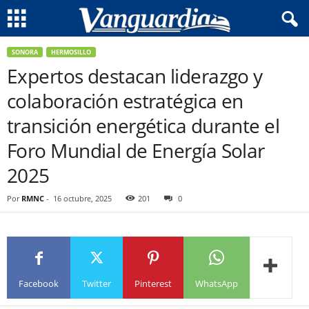
SONORA
HERMOSILLO
Expertos destacan liderazgo y
colaboración estratégica en
transición energética durante el
Foro Mundial de Energía Solar
2025
Por
RMNC
-
16 octubre, 2025
201
0
Facebook
Twitter
Pinterest
WhatsApp