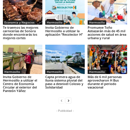
Economia y Negocios
Hermosillo
Hermosillo
Te traemos las mejores
Invita Gobierno de
Promueve Toño
carnicerías de Sonora
Hermosillo a utilizar la
Astiazarán más de 45 mil
donde encontrarás los
aplicación “Recolector H”
acciones de salud en área
mejores cortes
urbana y rural
Hermosillo
Hermosillo
Hermosillo
Invita Gobierno de
Capta primera agua de
Más de 6 mil personas
Hermosillo a utilizar el
lluvia sistema pluvial del
aprovecharon H Bus
Centro de Economía
paso a desnivel Colosio y
durante el periodo
Circular al exterior del
Solidaridad
vacacional
Panteón Yáñez
- Publicidad -