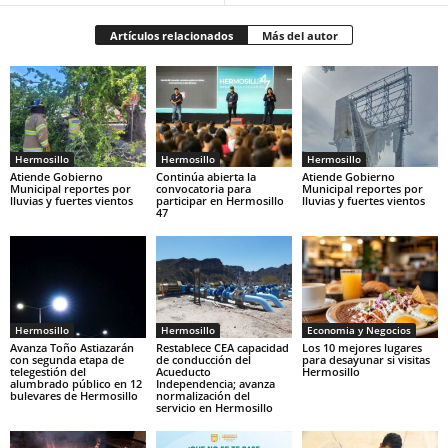
Artículos relacionados
Más del autor
Hermosillo
Hermosillo
Hermosillo
Atiende Gobierno
Continúa abierta la
Atiende Gobierno
Municipal reportes por
convocatoria para
Municipal reportes por
lluvias y fuertes vientos
participar en Hermosillo
lluvias y fuertes vientos
47
Hermosillo
Hermosillo
Economia y Negocios
Avanza Toño Astiazarán
Restablece CEA capacidad
Los 10 mejores lugares
con segunda etapa de
de conducción del
para desayunar si visitas
telegestión del
Acueducto
Hermosillo
alumbrado público en 12
Independencia; avanza
bulevares de Hermosillo
normalización del
servicio en Hermosillo