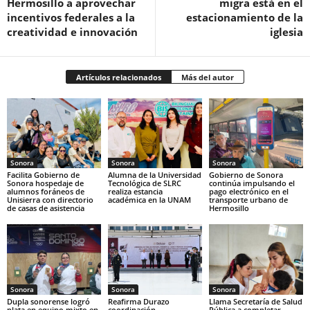
Hermosillo a aprovechar
migra está en el
incentivos federales a la
estacionamiento de la
creatividad e innovación
iglesia
Artículos relacionados
Más del autor
Sonora
Sonora
Sonora
Facilita Gobierno de
Alumna de la Universidad
Gobierno de Sonora
Sonora hospedaje de
Tecnológica de SLRC
continúa impulsando el
alumnos foráneos de
realiza estancia
pago electrónico en el
Unisierra con directorio
académica en la UNAM
transporte urbano de
de casas de asistencia
Hermosillo
Sonora
Sonora
Sonora
Dupla sonorense logró
Reafirma Durazo
Llama Secretaría de Salud
plata en equipo mixto en
coordinación
Pública a completar