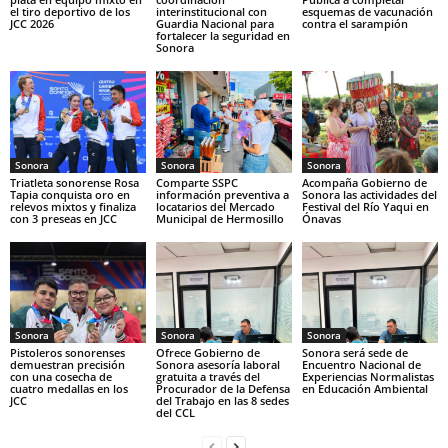
el tiro deportivo de los
interinstitucional con
esquemas de vacunación
JCC 2026
Guardia Nacional para
contra el sarampión
fortalecer la seguridad en
Sonora
Sonora
Sonora
Sonora
Triatleta sonorense Rosa
Comparte SSPC
Acompaña Gobierno de
Tapia conquista oro en
información preventiva a
Sonora las actividades del
relevos mixtos y finaliza
locatarios del Mercado
Festival del Río Yaqui en
con 3 preseas en JCC
Municipal de Hermosillo
Ónavas
Sonora
Sonora
Sonora
Pistoleros sonorenses
Ofrece Gobierno de
Sonora será sede de
demuestran precisión
Sonora asesoría laboral
Encuentro Nacional de
con una cosecha de
gratuita a través del
Experiencias Normalistas
cuatro medallas en los
Procurador de la Defensa
en Educación Ambiental
JCC
del Trabajo en las 8 sedes
del CCL