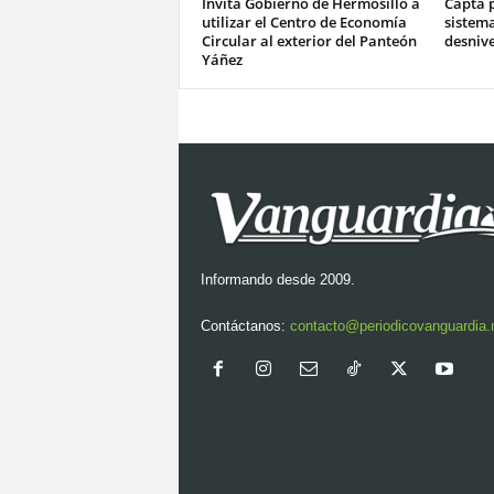
Invita Gobierno de Hermosillo a
Capta p
utilizar el Centro de Economía
sistema
Circular al exterior del Panteón
desnive
Yáñez
Informando desde 2009.
Contáctanos:
contacto@periodicovanguardia