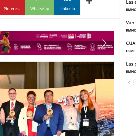
Las 
Pinterest
WhatsApp
Linkedin
RMNC
Van 
RMNC
CUA
HSME
Las 
RMNC