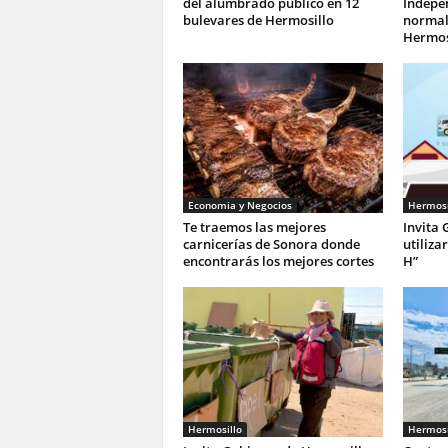
del alumbrado público en 12
Indepe
bulevares de Hermosillo
normali
Hermos
Economia y Negocios
Hermosi
Te traemos las mejores
Invita 
carnicerías de Sonora donde
utiliza
encontrarás los mejores cortes
H”
Hermosillo
Hermosi