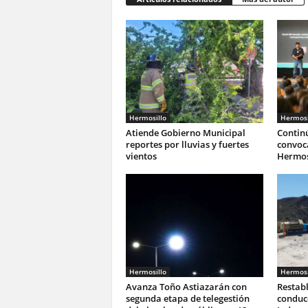
Hermosillo
Hermosi
Atiende Gobierno Municipal
Continú
reportes por lluvias y fuertes
convoca
vientos
Hermos
Hermosillo
Hermosi
Avanza Toño Astiazarán con
Restab
segunda etapa de telegestión
conduc