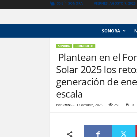
C
SONORA
VIERNES, AGOSTO 7, 2026
30.5
N
SONORA
o
t
i
SONORA
HERMOSILLO
c
Plantean en el Fo
i
Solar 2025 los reto
a
s
generación de ene
V
a
escala
n
g
u
Por
RMNC
-
17 octubre, 2025
251
0
a
r
d
i
a