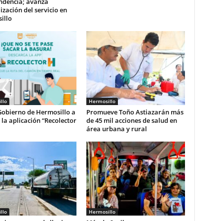
ndencia; avanza
zación del servicio en
illo
llo
Hermosillo
Gobierno de Hermosillo a
Promueve Toño Astiazarán más
r la aplicación “Recolector
de 45 mil acciones de salud en
área urbana y rural
llo
Hermosillo