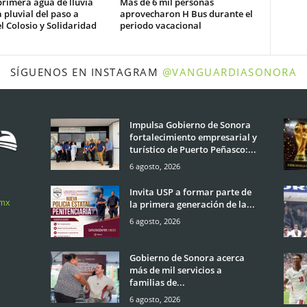
rimera agua de lluvia
Más de 6 mil personas
 pluvial del paso a
aprovecharon H Bus durante el
l Colosio y Solidaridad
periodo vacacional
SÍGUENOS EN INSTAGRAM
@VANGUARDIASONORA
Impulsa Gobierno de Sonora
fortalecimiento empresarial y
turístico de Puerto Peñasco:...
6 agosto, 2026
Invita USP a formar parte de
.mx
la primera generación de la...
6 agosto, 2026
Gobierno de Sonora acerca
más de mil servicios a
familias de...
6 agosto, 2026