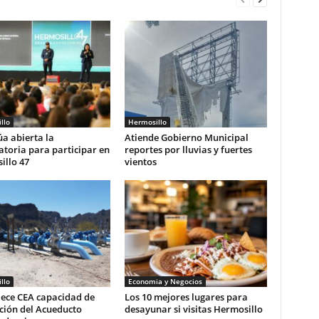
llo
Hermosillo
a abierta la
Atiende Gobierno Municipal
toria para participar en
reportes por lluvias y fuertes
illo 47
vientos
llo
Economia y Negocios
lece CEA capacidad de
Los 10 mejores lugares para
ción del Acueducto
desayunar si visitas Hermosillo