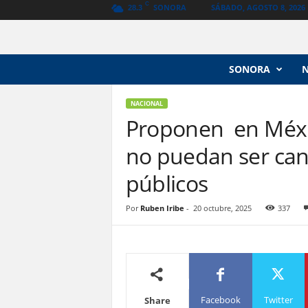
C
SONORA
SÁBADO, AGOSTO 8, 2026
28.3
N
SONORA
o
t
i
NACIONAL
c
Proponen en Méxic
i
no puedan ser can
a
s
públicos
V
a
n
Por
Ruben Iribe
-
20 octubre, 2025
337
g
u
a
r
d
i
Facebook
Twitter
Share
a