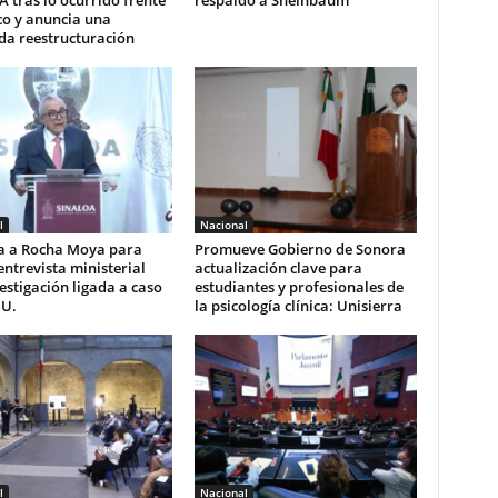
co y anuncia una
da reestructuración
l
Nacional
ta a Rocha Moya para
Promueve Gobierno de Sonora
entrevista ministerial
actualización clave para
estigación ligada a caso
estudiantes y profesionales de
UU.
la psicología clínica: Unisierra
l
Nacional