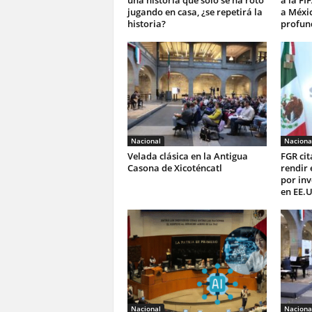
jugando en casa, ¿se repetirá la
a Méxi
historia?
profun
Nacional
Naciona
Velada clásica en la Antigua
FGR ci
Casona de Xicoténcatl
rendir 
por inv
en EE.
Nacional
Naciona