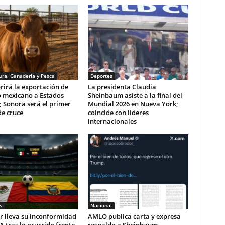
ura, Ganadería y Pesca
Deportes
rirá la exportación de
La presidenta Claudia
 mexicano a Estados
Sheinbaum asiste a la final del
 Sonora será el primer
Mundial 2026 en Nueva York;
e cruce
coincide con líderes
internacionales
s
Nacional
r lleva su inconformidad
AMLO publica carta y expresa
FA tras lo ocurrido frente
respaldo a Sheinbaum