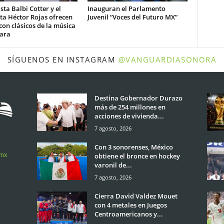
ista Balbi Cotter y el
Inauguran el Parlamento
sta Héctor Rojas ofrecen
Juvenil “Voces del Futuro MX”
 con clásicos de la música
ara
SÍGUENOS EN INSTAGRAM
@VANGUARDIASONORA
Destina Gobernador Durazo
más de 254 millones en
acciones de vivienda...
7 agosto, 2026
Con 3 sonorenses, México
.mx
obtiene el bronce en hockey
varonil de...
7 agosto, 2026
Cierra David Valdez Mouet
con 4 metales en Juegos
Centroamericanos y...