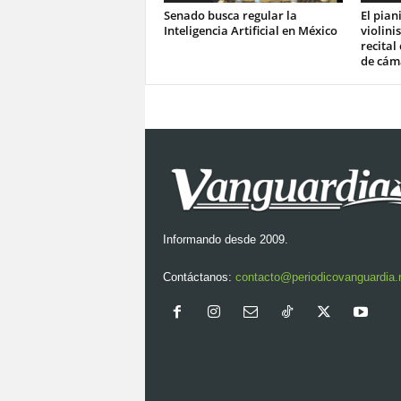
Senado busca regular la
El pian
Inteligencia Artificial en México
violini
recital
de cám
Informando desde 2009.
Contáctanos:
contacto@periodicovanguardia