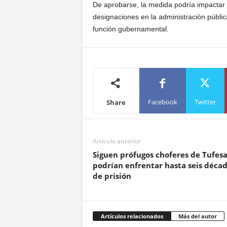
De aprobarse, la medida podría impactar 
designaciones en la administración públic
función gubernamental.
Facebook
Twitter
Share
Artículo anterior
Siguen prófugos choferes de Tufesa
podrían enfrentar hasta seis déca
de prisión
Artículos relacionados
Más del autor