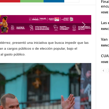
Fina
encu
HSME
Las 
RMNC
Van 
iérrez, presentó una iniciativa que busca impedir que las
RMNC
a cargos públicos o de elección popular, bajo el
al gasto público.
CUA
HSME