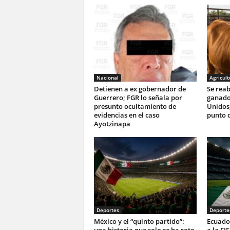
Nacional
Agricult
Detienen a ex gobernador de
Se reab
Guerrero; FGR lo señala por
ganado
presunto ocultamiento de
Unidos;
evidencias en el caso
punto d
Ayotzinapa
Deportes
Deporte
México y el “quinto partido”:
Ecuado
una historia que solo se ha roto
a la FI