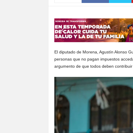
S
o
n
o
r
a
El diputado de Morena, Agustín Alonso Gut
personas que no pagan impuestos accedan 
argumento de que todos deben contribuir 