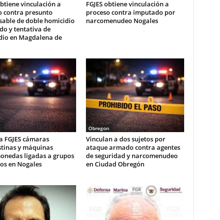
btiene vinculación a
FGJES obtiene vinculación a
o contra presunto
proceso contra imputado por
sable de doble homicidio
narcomenudeo Nogales
ado y tentativa de
dio en Magdalena de
Obregon
a FGJES cámaras
Vinculan a dos sujetos por
stinas y máquinas
ataque armado contra agentes
onedas ligadas a grupos
de seguridad y narcomenudeo
vos en Nogales
en Ciudad Obregón