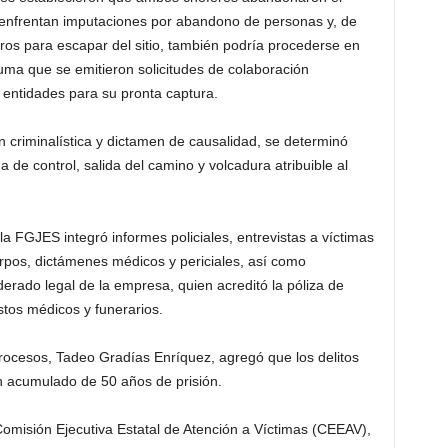
én enfrentan imputaciones por abandono de personas y, de
ros para escapar del sitio, también podría procederse en
uma que se emitieron solicitudes de colaboración
s entidades para su pronta captura.
n criminalística y dictamen de causalidad, se determinó
de control, salida del camino y volcadura atribuible al
 la FGJES integró informes policiales, entrevistas a víctimas
erpos, dictámenes médicos y periciales, así como
rado legal de la empresa, quien acreditó la póliza de
stos médicos y funerarios.
 Procesos, Tadeo Gradías Enríquez, agregó que los delitos
n acumulado de 50 años de prisión.
omisión Ejecutiva Estatal de Atención a Víctimas (CEEAV),