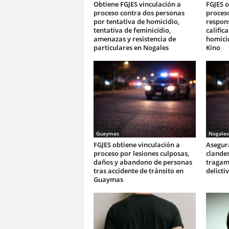
Obtiene FGJES vinculación a
FGJES o
proceso contra dos personas
proces
por tentativa de homicidio,
respon
tentativa de feminicidio,
calific
amenazas y resistencia de
homici
particulares en Nogales
Kino
Guaymas
Nogales
FGJES obtiene vinculación a
Asegur
proceso por lesiones culposas,
clande
daños y abandono de personas
tragam
tras accidente de tránsito en
delicti
Guaymas