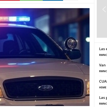
Las 
RMNC
Van 
RMNC
CUA
HSME
Las 
RMNC