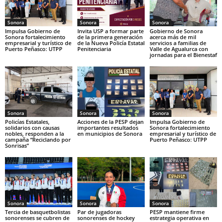
Sonora
Sonora
Sonora
Impulsa Gobierno de
Invita USP a formar parte
Gobierno de Sonora
Sonora fortalecimiento
de la primera generación
acerca más de mil
empresarial y turístico de
de la Nueva Policía Estatal
servicios a familias de
Puerto Peñasco: UTPP
Penitenciaria
Valle de Agualurca con
jornadas para el Bienestaf
Sonora
Sonora
Sonora
Policías Estatales,
Acciones de la PESP dejan
Impulsa Gobierno de
solidarios con causas
importantes resultados
Sonora fortalecimiento
nobles, responden a la
en municipios de Sonora
empresarial y turístico de
campaña “Reciclando por
Puerto Peñasco: UTPP
Sonrisas”
Sonora
Sonora
Sonora
Tercia de basquetbolistas
Par de jugadoras
PESP mantiene firme
sonorenses se cubren de
sonorenses de hockey
estrategia operativa en