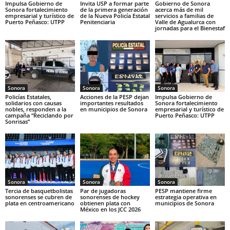
Impulsa Gobierno de
Invita USP a formar parte
Gobierno de Sonora
Sonora fortalecimiento
de la primera generación
acerca más de mil
empresarial y turístico de
de la Nueva Policía Estatal
servicios a familias de
Puerto Peñasco: UTPP
Penitenciaria
Valle de Agualurca con
jornadas para el Bienestaf
Sonora
Sonora
Sonora
Policías Estatales,
Acciones de la PESP dejan
Impulsa Gobierno de
solidarios con causas
importantes resultados
Sonora fortalecimiento
nobles, responden a la
en municipios de Sonora
empresarial y turístico de
campaña “Reciclando por
Puerto Peñasco: UTPP
Sonrisas”
Sonora
Sonora
Sonora
Tercia de basquetbolistas
Par de jugadoras
PESP mantiene firme
sonorenses se cubren de
sonorenses de hockey
estrategia operativa en
plata en centroamericano
obtienen plata con
municipios de Sonora
México en los JCC 2026