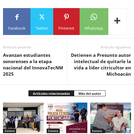
Facebook
Twitter
Pinterest
WhatsApp
Artículo anterior
Artículo siguiente
Avanzan estudiantes
Detienen a Presunto autor
sonorenses a la etapa
intelectual de quitarle la
nacional del InnovaTecNM
vida a líder citricultor en
2025
Michoacán
Artículos relacionados
Más del autor
Sonora
Sonora
Sonora