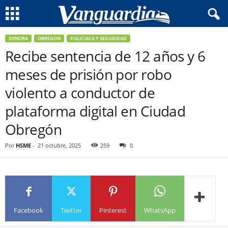
SONORA
OBREGON
POLICIACA Y SEGURIDAD
Recibe sentencia de 12 años y 6
meses de prisión por robo
violento a conductor de
plataforma digital en Ciudad
Obregón
Por
HSME
-
21 octubre, 2025
259
0
Facebook
Twitter
Pinterest
WhatsApp