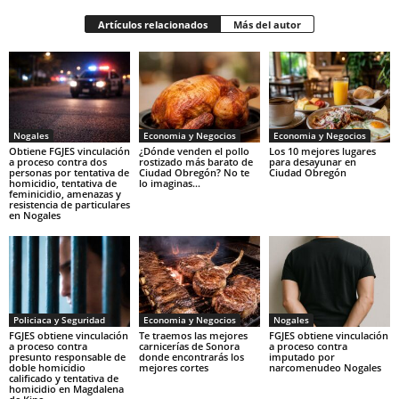
Artículos relacionados
Más del autor
Nogales
Economia y Negocios
Economia y Negocios
Obtiene FGJES vinculación
¿Dónde venden el pollo
Los 10 mejores lugares
a proceso contra dos
rostizado más barato de
para desayunar en
personas por tentativa de
Ciudad Obregón? No te
Ciudad Obregón
homicidio, tentativa de
lo imaginas…
feminicidio, amenazas y
resistencia de particulares
en Nogales
Policiaca y Seguridad
Economia y Negocios
Nogales
FGJES obtiene vinculación
Te traemos las mejores
FGJES obtiene vinculación
a proceso contra
carnicerías de Sonora
a proceso contra
presunto responsable de
donde encontrarás los
imputado por
doble homicidio
mejores cortes
narcomenudeo Nogales
calificado y tentativa de
homicidio en Magdalena