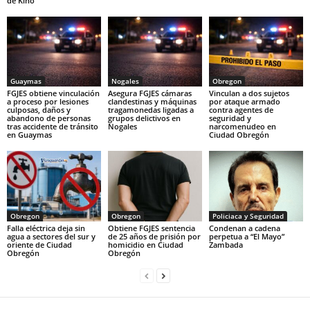
de Kino
Guaymas
Nogales
Obregon
FGJES obtiene vinculación
Asegura FGJES cámaras
Vinculan a dos sujetos
a proceso por lesiones
clandestinas y máquinas
por ataque armado
culposas, daños y
tragamonedas ligadas a
contra agentes de
abandono de personas
grupos delictivos en
seguridad y
tras accidente de tránsito
Nogales
narcomenudeo en
en Guaymas
Ciudad Obregón
Obregon
Obregon
Policiaca y Seguridad
Falla eléctrica deja sin
Obtiene FGJES sentencia
Condenan a cadena
agua a sectores del sur y
de 25 años de prisión por
perpetua a “El Mayo”
oriente de Ciudad
homicidio en Ciudad
Zambada
Obregón
Obregón