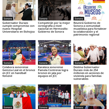
Sonora
Sonora
Sonora
Gobernador Durazo
Competirán por la mejor
Reunirá Gobierno de
cumple compromiso con
coreografía a nivel
Sonora a comunidad
nuevo Hospital
nacional en Hermosillo:
museística para fortalecer
Universitario en Etchojoa
Gobierno de Sonora
la colaboración y el
patrimonio regional
Sonora
Sonora
Sonora
Colabora sonorense
Karateca sonorense
Destina Gobernador
Gemma Leal en el bronce
Pamela Contreras logra
Durazo más de 254
en JCC en handball
bronce en jata por
millones en acciones de
femenil
equipos en JCC
vivienda para familias
vulnerables
Sonora
Sonora
Sonora