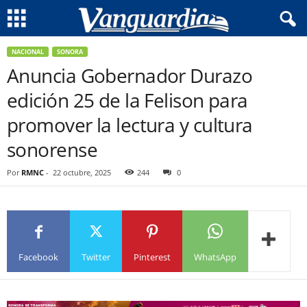
NACIONAL
SONORA
Anuncia Gobernador Durazo
edición 25 de la Felison para
promover la lectura y cultura
sonorense
Por
RMNC
-
22 octubre, 2025
244
0
Facebook
Twitter
Pinterest
WhatsApp