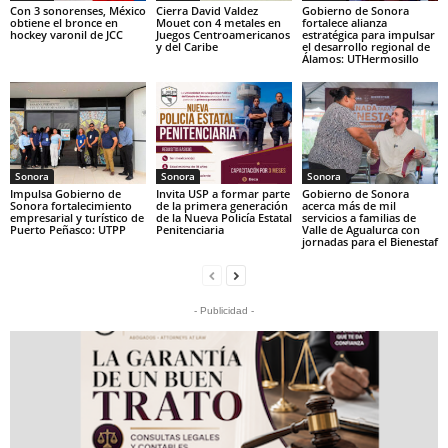
Con 3 sonorenses, México
Cierra David Valdez
Gobierno de Sonora
obtiene el bronce en
Mouet con 4 metales en
fortalece alianza
hockey varonil de JCC
Juegos Centroamericanos
estratégica para impulsar
y del Caribe
el desarrollo regional de
Álamos: UTHermosillo
Sonora
Sonora
Sonora
Impulsa Gobierno de
Invita USP a formar parte
Gobierno de Sonora
Sonora fortalecimiento
de la primera generación
acerca más de mil
empresarial y turístico de
de la Nueva Policía Estatal
servicios a familias de
Puerto Peñasco: UTPP
Penitenciaria
Valle de Agualurca con
jornadas para el Bienestaf
- Publicidad -