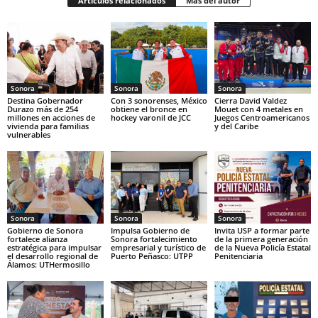
Artículos relacionados
Más del autor
Sonora
Sonora
Sonora
Destina Gobernador
Con 3 sonorenses, México
Cierra David Valdez
Durazo más de 254
obtiene el bronce en
Mouet con 4 metales en
millones en acciones de
hockey varonil de JCC
Juegos Centroamericanos
vivienda para familias
y del Caribe
vulnerables
Sonora
Sonora
Sonora
Gobierno de Sonora
Impulsa Gobierno de
Invita USP a formar parte
fortalece alianza
Sonora fortalecimiento
de la primera generación
estratégica para impulsar
empresarial y turístico de
de la Nueva Policía Estatal
el desarrollo regional de
Puerto Peñasco: UTPP
Penitenciaria
Álamos: UTHermosillo