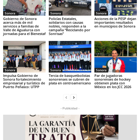
Sonora
Sonora
Sonora
Gobierno de Sonora
Policías Estatales,
Acciones de la PESP dejan
acerca más de mil
solidarios con causas
importantes resultados
servicios a familias de
nobles, responden a la
en municipios de Sonora
Valle de Agualurca con
campaña “Reciclando por
jornadas para el Bienestaf
Sonrisas”
Sonora
Sonora
Sonora
Impulsa Gobierno de
Tercia de basquetbolistas
Par de jugadoras
Sonora fortalecimiento
sonorenses se cubren de
sonorenses de hockey
empresarial y turístico de
plata en centroamericano
obtienen plata con
Puerto Peñasco: UTPP
México en los JCC 2026
- Publicidad -