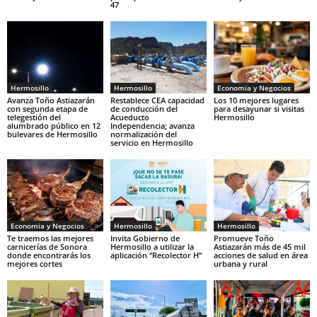
47
Hermosillo
Hermosillo
Economia y Negocios
Avanza Toño Astiazarán
Restablece CEA capacidad
Los 10 mejores lugares
con segunda etapa de
de conducción del
para desayunar si visitas
telegestión del
Acueducto
Hermosillo
alumbrado público en 12
Independencia; avanza
bulevares de Hermosillo
normalización del
servicio en Hermosillo
Economia y Negocios
Hermosillo
Hermosillo
Te traemos las mejores
Invita Gobierno de
Promueve Toño
carnicerías de Sonora
Hermosillo a utilizar la
Astiazarán más de 45 mil
donde encontrarás los
aplicación “Recolector H”
acciones de salud en área
mejores cortes
urbana y rural