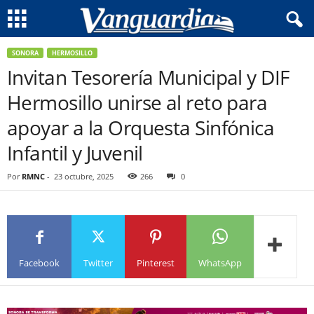
SONORA
HERMOSILLO
Invitan Tesorería Municipal y DIF
Hermosillo unirse al reto para
apoyar a la Orquesta Sinfónica
Infantil y Juvenil
Por
RMNC
-
23 octubre, 2025
266
0
Facebook
Twitter
Pinterest
WhatsApp