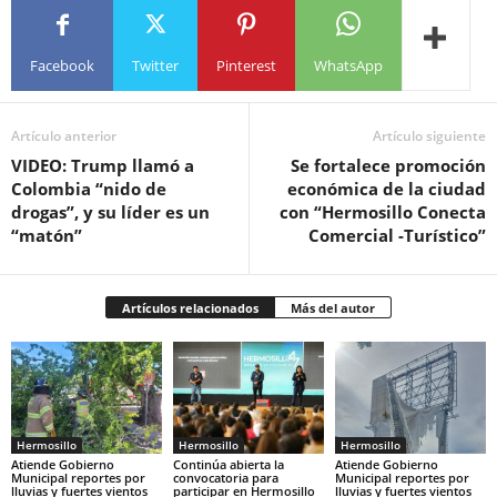
Facebook
Twitter
Pinterest
WhatsApp
Artículo anterior
Artículo siguiente
VIDEO: Trump llamó a
Se fortalece promoción
Colombia “nido de
económica de la ciudad
drogas”, y su líder es un
con “Hermosillo Conecta
“matón”
Comercial -Turístico”
Artículos relacionados
Más del autor
Hermosillo
Hermosillo
Hermosillo
Atiende Gobierno
Continúa abierta la
Atiende Gobierno
Municipal reportes por
convocatoria para
Municipal reportes por
lluvias y fuertes vientos
participar en Hermosillo
lluvias y fuertes vientos