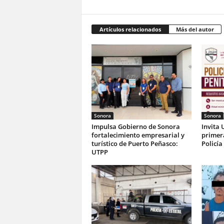
Artículos relacionados
Más del autor
Sonora
Sonora
Impulsa Gobierno de Sonora
Invita 
fortalecimiento empresarial y
primer
turístico de Puerto Peñasco:
Policía
UTPP