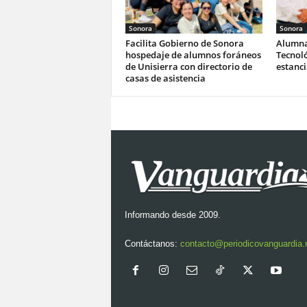
Sonora
Sonora
Facilita Gobierno de Sonora
Alumna
hospedaje de alumnos foráneos
Tecnoló
de Unisierra con directorio de
estanc
casas de asistencia
Informando desde 2009.
Contáctanos:
contacto@periodicovanguardia