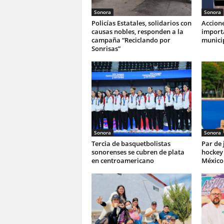
Sonora
Sonora
Policías Estatales, solidarios con
Accione
causas nobles, responden a la
import
campaña “Reciclando por
munici
Sonrisas”
Sonora
Sonora
Tercia de basquetbolistas
Par de
sonorenses se cubren de plata
hockey 
en centroamericano
México 