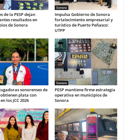
Sonora
s de la PESP dejan
Impulsa Gobierno de Sonora
antes resultados en
fortalecimiento empresarial y
pios de Sonora
turístico de Puerto Peñasco:
UTPP
Sonora
 jugadoras sonorenses de
PESP mantiene firme estrategia
obtienen plata con
operativa en municipios de
en los JCC 2026
Sonora