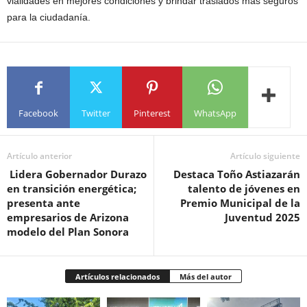
vialidades en mejores condiciones y brindar traslados más seguros
para la ciudadanía.
Facebook
Twitter
Pinterest
WhatsApp
Artículo anterior
Artículo siguiente
Lidera Gobernador Durazo
Destaca Toño Astiazarán
en transición energética;
talento de jóvenes en
presenta ante
Premio Municipal de la
empresarios de Arizona
Juventud 2025
modelo del Plan Sonora
Artículos relacionados
Más del autor