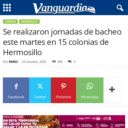
SONORA
HERMOSILLO
Se realizaron jornadas de bacheo
este martes en 15 colonias de
Hermosillo
Por
RMNC
-
23 octubre, 2025
308
0
Facebook
Twitter
Pinterest
WhatsApp