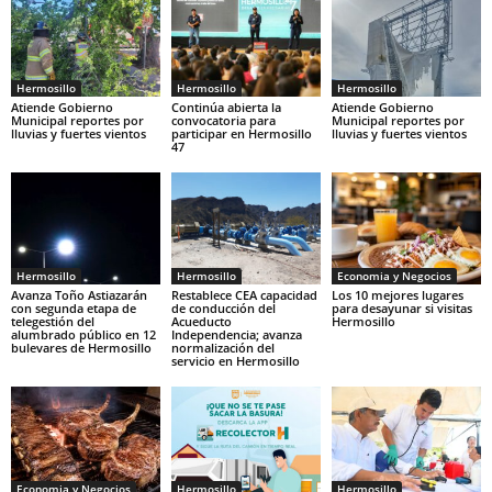
Hermosillo
Hermosillo
Hermosillo
Atiende Gobierno
Continúa abierta la
Atiende Gobierno
Municipal reportes por
convocatoria para
Municipal reportes por
lluvias y fuertes vientos
participar en Hermosillo
lluvias y fuertes vientos
47
Hermosillo
Hermosillo
Economia y Negocios
Avanza Toño Astiazarán
Restablece CEA capacidad
Los 10 mejores lugares
con segunda etapa de
de conducción del
para desayunar si visitas
telegestión del
Acueducto
Hermosillo
alumbrado público en 12
Independencia; avanza
bulevares de Hermosillo
normalización del
servicio en Hermosillo
Economia y Negocios
Hermosillo
Hermosillo