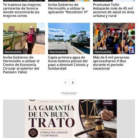
Te traemos las mejores
Invita Gobierno de
Promueve Toño
carnicerías de Sonora
Hermosillo a utilizar la
Astiazarán más de 45 mil
donde encontrarás los
aplicación “Recolector H”
acciones de salud en área
mejores cortes
urbana y rural
Hermosillo
Hermosillo
Hermosillo
Invita Gobierno de
Capta primera agua de
Más de 6 mil personas
Hermosillo a utilizar el
lluvia sistema pluvial del
aprovecharon H Bus
Centro de Economía
paso a desnivel Colosio y
durante el periodo
Circular al exterior del
Solidaridad
vacacional
Panteón Yáñez
- Publicidad -